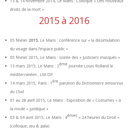
13 & 14 novembre 2014, Le Mans : Colloque « Des nouveaux
droits de la mort »
2015 à 2016
05 février
2015,
Le Mans : conférence sur « la dissimulation
du visage dans l’espace public »
05 février 2015, Le Mans : soirée des « Justiciers masqués »
ème
13 mars 2015, Le Mans : 2
Journée Louis Rolland le
méditerranéen
; LM-DP
ère
14 mars 2015, Paris : 1
parution du
Dictionnaire amoureux
du Clud
01 au 28 avril 2015, Le Mans : Exposition de « Costumes « à
la mode » juridique »
èmes
03 & 04 avril 2015, Le Mans : 4
« 24 heures du Droit »
(colloque, jeu & gala)