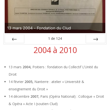
13 mars 2004 - Fondation du Clud
1
de
124
Préc
2004 à 2010
Suiv.
13 mars
2004,
Poitiers : fondation du Collectif L’Unité du
Droit
14 février
2005,
Nanterre : atelier « Université &
enseignement du Droit »
14 décembre
2007,
Paris (Opéra National) : Colloque « Droit
& Opéra » Acte I (soutien Clud)