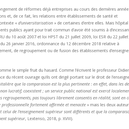
olongement de réformes déjà entreprises au cours des dernières année
s et, de ce fait, les relations entre établissements de santé et
contexte «
d’universitarisation
» de certaines d’entre elles. Mais hôpital
ments publics ayant pour trait commun d’avoir été soumis à d’incessan
 du 10 août 2007 et loi HPST du 21 juillet 2009, loi ESR du 22 juille
 du 26 janvier 2016, ordonnance du 12 décembre 2018 relative à
hement, de regroupement ou de fusion des établissements d’enseign
mme le simple fruit du hasard. Comme l’écrivent le professeur Didier
ce du récent ouvrage qu’ils ont dirigé portant sur le droit de l’enseig
italière que la comparaison est la plus pertinente : en effet, dans les de
non lucratif, coexistent ; un service public national est exercé localeme
es regroupements, pas toujours librement consentis en réalité, sont en c
e professionnelle fortement affirmée et menacée
» mais les deux auteur
t celui de l’enseignement supérieur sont différents et que la comparais
ment supérieur
, Lextenso, 2018, p. XVIII).