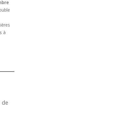
mbre
double
ières
s à
e de