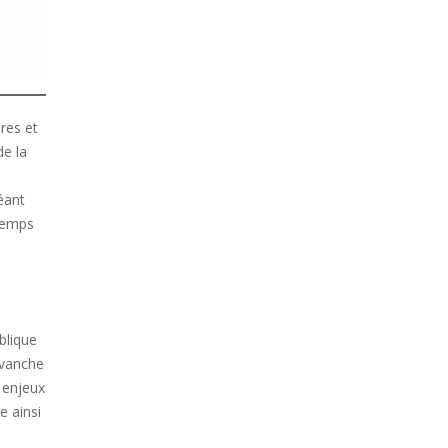
ires et
de la
éant
gtemps
blique
evanche
 enjeux
e ainsi