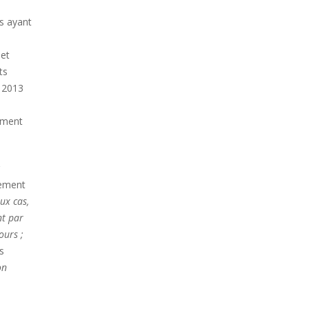
s ayant
 et
ts
t 2013
ement
nement
ux cas,
nt par
ours ;
s
on