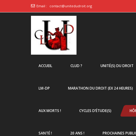
Email :
contact@unitedudroit.org
ACCUEIL
CLUD ?
UNITÉ(S) DU DROIT
LM-DP
MARATHON DU DROIT (EX 24 HEURES)
AUX MORTS !
CYCLES D’ÉTUDE(S)
HÔP
SANTÉ !
20 ANS !
PROCHAINES PUBLI