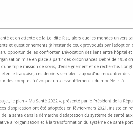
anté et en attente de la Loi dite Rist, alors que les mondes universita
nts et questionnements (à l’instar de ceux provoqués par l’adoption 
aru opportun de les confronter. L’évocation des liens entre hôpital et
organisation mise en place à partir des ordonnances Debré de 1958 cr
tis d’une triple mission de soins, d’enseignement et de recherche. Lon
ellence française, ces derniers semblent aujourd’hui rencontrer des
la Cour des comptes à évoquer un « essoufflement » du modèle et à
e sujet, le plan « Ma Santé 2022 », présenté par le Président de la Répu
es d’application ont été adoptées en février-mars 2021, insiste en r
ls de la santé dans la démarche d’adaptation du système de santé aux
elative à l’organisation et à la transformation du système de santé port