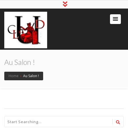
Au Salon !
Home
›
Au Salon !