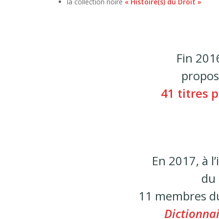
la collection noire
« Histoire(s) du Droit »
Fin 2016
propos
41 titres 
En 2017, à l’
du 
11 membres d
Dictionnai