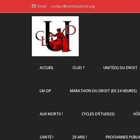
Email :
contact@unitedudroit.org
ACCUEIL
CLUD ?
UNITÉ(S) DU DROIT
LM-DP
MARATHON DU DROIT (EX 24 HEURES)
AUX MORTS !
CYCLES D’ÉTUDE(S)
HÔP
SANTÉ !
20 ANS !
PROCHAINES PUBLI