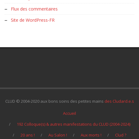
Flux des commentaires
Site de WordPress-FR
CLUD © 2004-2020 aux bons soins des petites mains
des Cludard.e.s
Accueil
192 Colloque(s) & autres manifestations du CLUD (2004-2024)
20 ans !
Au Salon !
Aux morts !
Clud ?