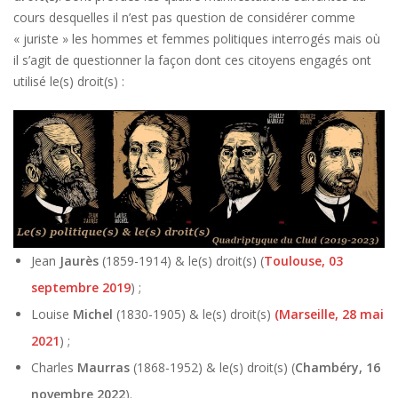
cours desquelles il n’est pas question de considérer comme
« juriste » les hommes et femmes politiques interrogés mais où
il s’agit de questionner la façon dont ces citoyens engagés ont
utilisé le(s) droit(s) :
Jean
Jaurès
(1859-1914) & le(s) droit(s) (
Toulouse, 03
septembre 2019
) ;
Louise
Michel
(1830-1905) & le(s) droit(s)
(Marseille, 28 mai
2021
) ;
Charles
Maurras
(1868-1952) & le(s) droit(s) (
Chambéry, 16
novembre 2022
).