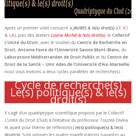
Après un premier volet consacré à
JAURES & le(s) droit(s)
(cf.
ICI
&
LA
), puis des ateliers
Louise Michel & le(s) droit(s)
, le
Collectif
L’Unité du Droit
, avec le soutien du
Centre de Recherche en
Droit
,
Antoine Favre de l’Université Savoie Mont-Blanc
, du
Laboratoire Méditerranéen de Droit Public
et du
Centre de
Droit de la Santé – Umr Ades de l’Université d’Aix-Marseille
,
nous vous invitons a deux cycles parallèles de recherche(s) :
Cycle de recherche(s)
Le(s) politique(s) & le(s)
droit(s)
Il s’agit d’un quadriptyque scientifique proposé par le Collectif
L’Unité du Droit (Clud) à l’initiative du professeur Touzeil-Divina
et ayant pour thème de réflexion(s)
le(s) politique(s) & le(s)
droit(s)
. Sont prévues les quatre manifestations suivantes au