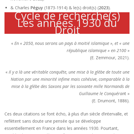
& Charles
Péguy
(1873-1914) & le(s) droit(s) (
2023
).
Cycle de recherche(s)
Les années 1930 du
Droit
«
En « 2050, nous serons un pays à moitié islamique », et « une
république islamique » en 2100
»
(E. Zemmour, 2021).
«
Il y a là une véritable conquête, une mise à la glèbe de toute une
Nation par une minorité infime mais cohésive, comparable à la
mise à la glèbe des Saxons par les soixante mille Normands de
Guillaume le Conquéran
t »
(E. Drumont, 1886).
Ces deux citations se font écho, à plus d’un siècle d’intervalle, et
reflètent sans doute une pensée qui se développe
essentiellement en France dans les années 1930. Pourtant,