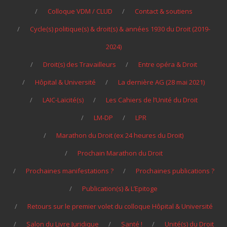
Colloque VDM / CLUD
Contact & soutiens
Cycle(s) politique(s) & droit(s) & années 1930 du Droit (2019-
2024)
Droit(s) des Travailleurs
Entre opéra & Droit
Hôpital & Université
La dernière AG (28 mai 2021)
LAIC-Laïcité(s)
Les Cahiers de l’Unité du Droit
LM-DP
LPR
Marathon du Droit (ex 24 heures du Droit)
Prochain Marathon du Droit
Prochaines manifestations ?
Prochaines publications ?
Publication(s) & L’Epitoge
Retours sur le premier volet du colloque Hôpital & Université
Salon du Livre Juridique
Santé !
Unité(s) du Droit