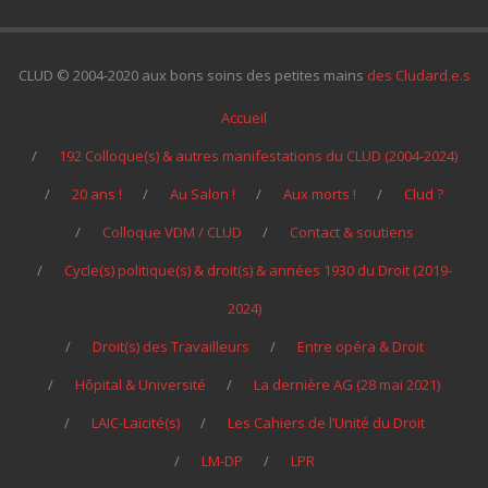
CLUD © 2004-2020 aux bons soins des petites mains
des Cludard.e.s
Accueil
192 Colloque(s) & autres manifestations du CLUD (2004-2024)
20 ans !
Au Salon !
Aux morts !
Clud ?
Colloque VDM / CLUD
Contact & soutiens
Cycle(s) politique(s) & droit(s) & années 1930 du Droit (2019-
2024)
Droit(s) des Travailleurs
Entre opéra & Droit
Hôpital & Université
La dernière AG (28 mai 2021)
LAIC-Laïcité(s)
Les Cahiers de l’Unité du Droit
LM-DP
LPR