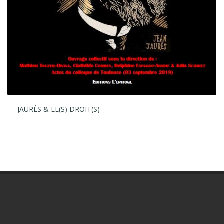
JAURÈS & LE(S) DROIT(S)