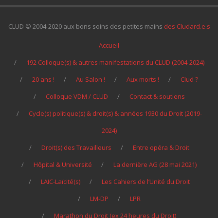
CLUD © 2004-2020 aux bons soins des petites mains
des Cludard.e.s
Accueil
192 Colloque(s) & autres manifestations du CLUD (2004-2024)
20 ans !
Au Salon !
Aux morts !
Clud ?
Colloque VDM / CLUD
Contact & soutiens
Cycle(s) politique(s) & droit(s) & années 1930 du Droit (2019-
2024)
Droit(s) des Travailleurs
Entre opéra & Droit
Hôpital & Université
La dernière AG (28 mai 2021)
LAIC-Laïcité(s)
Les Cahiers de l’Unité du Droit
LM-DP
LPR
Marathon du Droit (ex 24 heures du Droit)