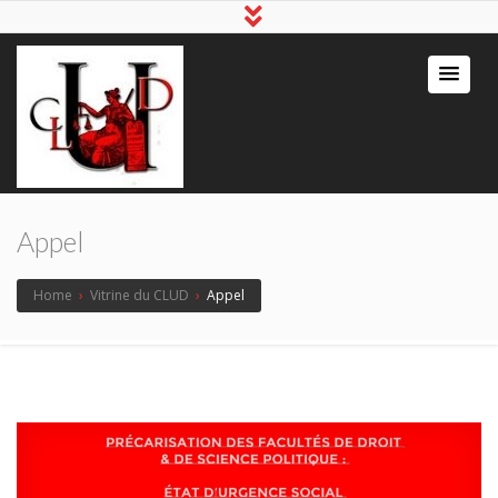
Appel
Home
›
Vitrine du CLUD
›
Appel