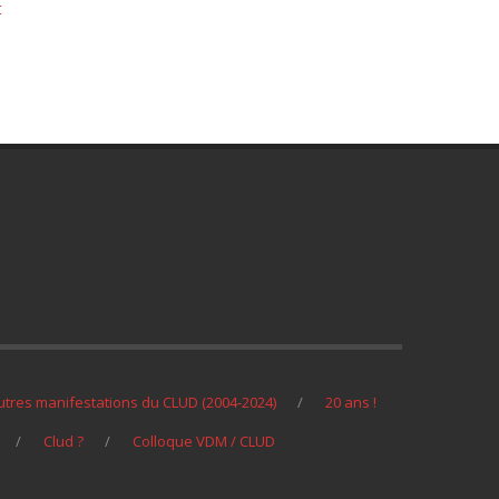
t
utres manifestations du CLUD (2004-2024)
20 ans !
Clud ?
Colloque VDM / CLUD