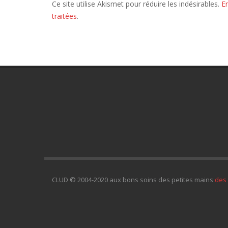
Ce site utilise Akismet pour réduire les indésirables.
E
traitées
.
CLUD © 2004-2020 aux bons soins des petites mains
des 