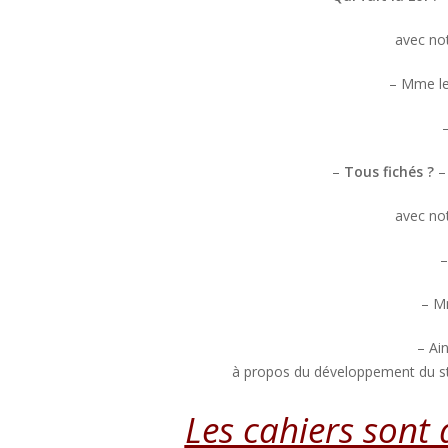
avec no
– Mme le
–
Tous fichés ?
avec no
–
– M
– Ain
à propos du développement du s
Les cahiers sont a