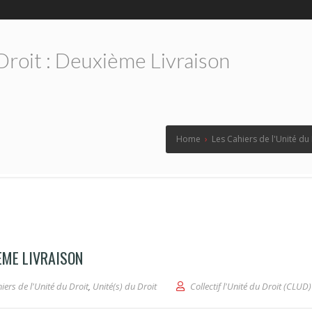
Droit : Deuxième Livraison
Home
›
Les Cahiers de l'Unité du
IÈME LIVRAISON
iers de l'Unité du Droit
,
Unité(s) du Droit
Collectif l'Unité du Droit (CLUD)