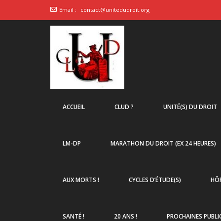
Email :
contact@unitedudroit.org
ACCUEIL
CLUD ?
UNITÉ(S) DU DROIT
LM-DP
MARATHON DU DROIT (EX 24 HEURES)
AUX MORTS !
CYCLES D’ÉTUDE(S)
HÔP
SANTÉ !
20 ANS !
PROCHAINES PUBLI