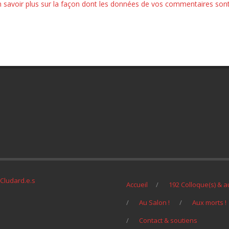
n savoir plus sur la façon dont les données de vos commentaires son
Cludard.e.s
Accueil
192 Colloque(s) & a
Au Salon !
Aux morts !
Contact & soutiens