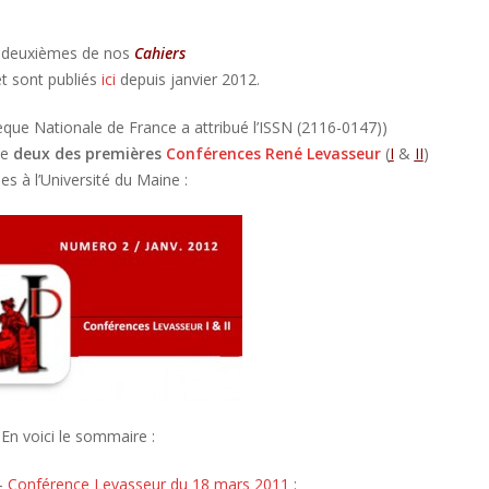
 deuxièmes de nos
Cahiers
et sont publiés
ici
depuis janvier 2012.
hèque Nationale de France a attribué l’ISSN (2116-0147))
de
deux des premières
Conférences René Levasseur
(
I
&
II
)
es à l’Université du Maine :
En voici le sommaire :
–
Conférence Levasseur du 18 mars 2011
: