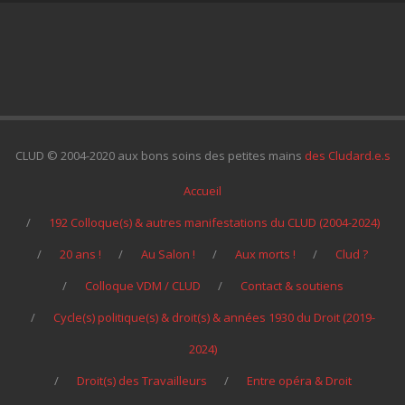
CLUD © 2004-2020 aux bons soins des petites mains
des Cludard.e.s
Accueil
192 Colloque(s) & autres manifestations du CLUD (2004-2024)
20 ans !
Au Salon !
Aux morts !
Clud ?
Colloque VDM / CLUD
Contact & soutiens
Cycle(s) politique(s) & droit(s) & années 1930 du Droit (2019-
2024)
Droit(s) des Travailleurs
Entre opéra & Droit