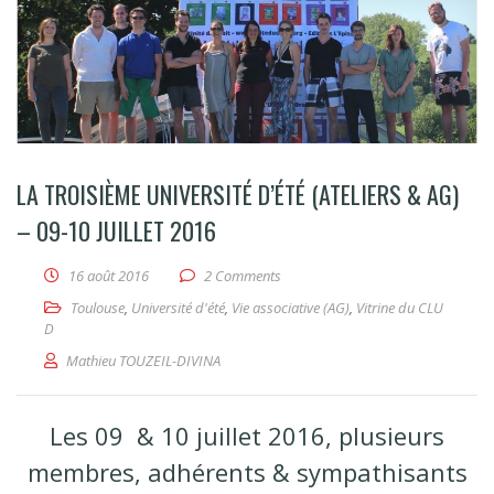
LA TROISIÈME UNIVERSITÉ D’ÉTÉ (ATELIERS & AG)
– 09-10 JUILLET 2016
16 août 2016
2 Comments
Toulouse
,
Université d'été
,
Vie associative (AG)
,
Vitrine du CLU
D
Mathieu TOUZEIL-DIVINA
Les 09 & 10 juillet 2016, plusieurs
membres, adhérents & sympathisants