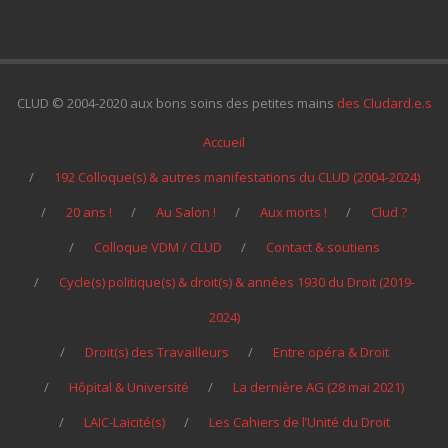
CLUD © 2004-2020 aux bons soins des petites mains
des Cludard.e.s
Accueil
192 Colloque(s) & autres manifestations du CLUD (2004-2024)
20 ans !
Au Salon !
Aux morts !
Clud ?
Colloque VDM / CLUD
Contact & soutiens
Cycle(s) politique(s) & droit(s) & années 1930 du Droit (2019-
2024)
Droit(s) des Travailleurs
Entre opéra & Droit
Hôpital & Université
La dernière AG (28 mai 2021)
LAIC-Laïcité(s)
Les Cahiers de l’Unité du Droit