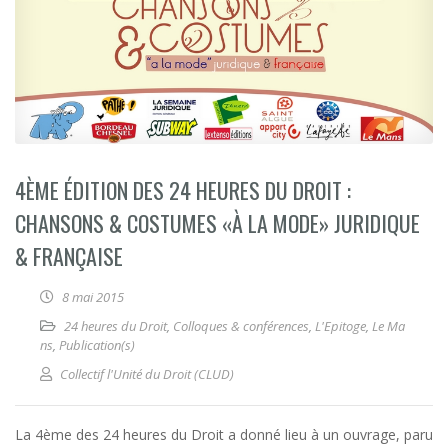
4ÈME ÉDITION DES 24 HEURES DU DROIT :
CHANSONS & COSTUMES «À LA MODE» JURIDIQUE
& FRANÇAISE
8 mai 2015
24 heures du Droit
,
Colloques & conférences
,
L'Epitoge
,
Le Ma
ns
,
Publication(s)
Collectif l'Unité du Droit (CLUD)
La 4ème des 24 heures du Droit a donné lieu à un ouvrage, paru