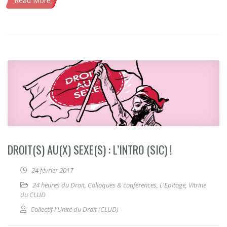
Read More
DROIT(S) AU(X) SEXE(S) : L’INTRO (SIC) !
24 février 2017
24 heures du Droit
,
Colloques & conférences
,
L'Epitoge
,
Vitrine
du CLUD
Collectif l'Unité du Droit (CLUD)