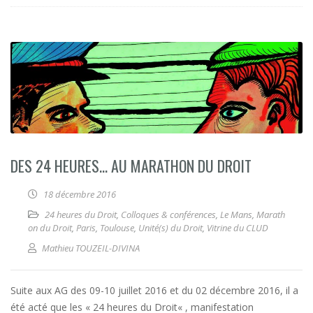
DES 24 HEURES… AU MARATHON DU DROIT
18 décembre 2016
24 heures du Droit
,
Colloques & conférences
,
Le Mans
,
Marath
on du Droit
,
Paris
,
Toulouse
,
Unité(s) du Droit
,
Vitrine du CLUD
Mathieu TOUZEIL-DIVINA
Suite aux AG des 09-10 juillet 2016 et du 02 décembre 2016, il a
été acté que les « 24 heures du Droit« , manifestation