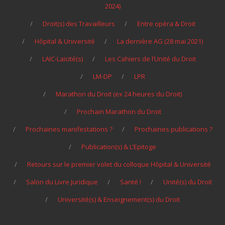
2024)
Droit(s) des Travailleurs
Entre opéra & Droit
Hôpital & Université
La dernière AG (28 mai 2021)
LAIC-Laïcité(s)
Les Cahiers de l’Unité du Droit
LM-DP
LPR
Marathon du Droit (ex 24 heures du Droit)
Prochain Marathon du Droit
Prochaines manifestations ?
Prochaines publications ?
Publication(s) & L’Epitoge
Retours sur le premier volet du colloque Hôpital & Université
Salon du Livre Juridique
Santé !
Unité(s) du Droit
Université(s) & Enseignement(s) du Droit