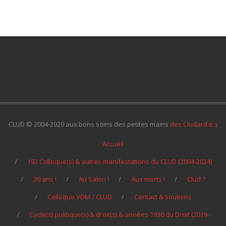
CLUD © 2004-2020 aux bons soins des petites mains
des Cludard.e.s
Accueil
192 Colloque(s) & autres manifestations du CLUD (2004-2024)
20 ans !
Au Salon !
Aux morts !
Clud ?
Colloque VDM / CLUD
Contact & soutiens
Cycle(s) politique(s) & droit(s) & années 1930 du Droit (2019-