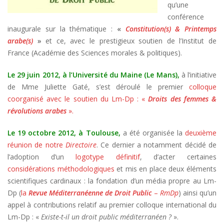
qu’une
conférence
inaugurale sur la thématique :
«
Constitution(s) & Printemps
arabe(s)
»
et ce, avec le prestigieux soutien de l’Institut de
France (Académie des Sciences morales & politiques).
Le 29 juin 2012, à l’Université du Maine (Le Mans),
à l’initiative
de Mme Juliette Gaté, s’est déroulé le premier
colloque
coorganisé avec le soutien du Lm-Dp : «
Droits des femmes &
révolutions arabes
».
Le 19 octobre 2012, à Toulouse,
a été organisée la
deuxième
réunion de notre
Directoire
. Ce dernier a notamment décidé de
l’adoption d’un
logotype définitif
, d’acter certaines
considérations méthodologiques
et mis en place deux éléments
scientifiques cardinaux : la fondation d’un média propre au Lm-
Dp (
la
Revue Méditerranéenne de Droit Public
–
RmDp
) ainsi qu’un
appel à contributions relatif au premier colloque international du
Lm-Dp : «
Existe-t-il un droit public méditerranéen ?
».