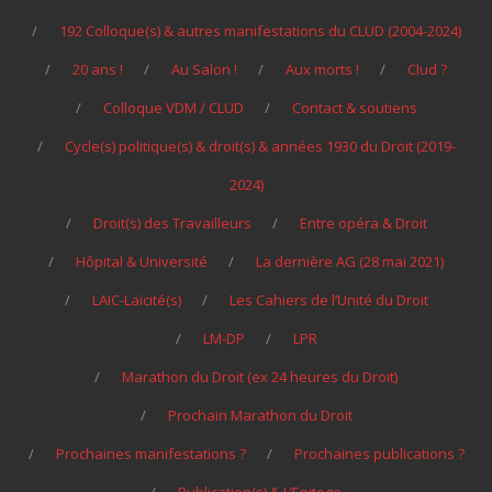
192 Colloque(s) & autres manifestations du CLUD (2004-2024)
20 ans !
Au Salon !
Aux morts !
Clud ?
Colloque VDM / CLUD
Contact & soutiens
Cycle(s) politique(s) & droit(s) & années 1930 du Droit (2019-
2024)
Droit(s) des Travailleurs
Entre opéra & Droit
Hôpital & Université
La dernière AG (28 mai 2021)
LAIC-Laïcité(s)
Les Cahiers de l’Unité du Droit
LM-DP
LPR
Marathon du Droit (ex 24 heures du Droit)
Prochain Marathon du Droit
Prochaines manifestations ?
Prochaines publications ?