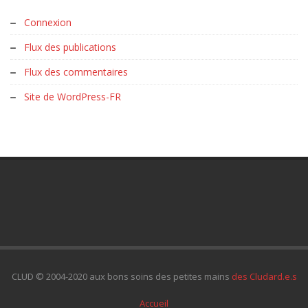
Connexion
Flux des publications
Flux des commentaires
Site de WordPress-FR
CLUD © 2004-2020 aux bons soins des petites mains
des Cludard.e.s
Accueil