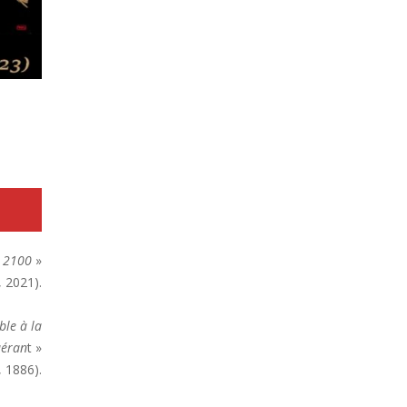
n 2100
»
 2021).
ble à la
uéran
t »
 1886).