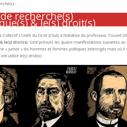
rche(s) :
 de recherche(s)
ique(s) & le(s) droit(s)
e Collectif L’Unité du Droit (Clud) à l’initiative du professeur Touzeil-Di
 & le(s) droit(s)
. Sont prévues les quatre manifestations suivantes au
e « juriste » les hommes et femmes politiques interrogés mais où il s
 utilisé le(s) droit(s) :