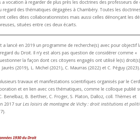
s a vocation à regarder de plus près les doctrines des professeurs de 
au regard des thématiques dégagées à Chambéry. Toutes les doctrine
ent celles dites collaborationnistes mais aussi celles dénonçant les dé
reuses, situées entre ces deux écarts.
oit a lancé en 2019 un programme de recherche(s) avec pour objectif l
regard du Droit. Il n’y est alors pas question de considérer comme «
 questionner la façon dont ces citoyens engagés ont utilisé le(s) droit(s
 Jaurès (2019), L. Michel (2021), C. Maurras (2022) et C. Péguy (2023).
plusieurs travaux et manifestations scientifiques organisés par le Cer
boration et en lien avec ces thématiques, comme le colloque publié s
 C. Benelbaz, B. Berthier, C. Froger, S. Platon, Dalloz, coll. Thèmes et
en 2017 sur
Les loisirs de montagne de Vichy : droit institutions et polit
7).