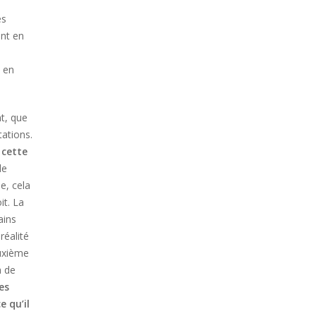
es
ent en
u en
nt, que
tations.
 cette
de
e, cela
it. La
ains
réalité
euxième
à de
es
e qu’il