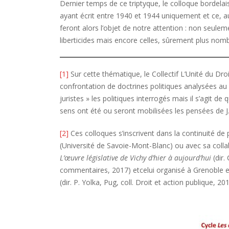
Dernier temps de ce triptyque, le colloque bordelai
ayant écrit entre 1940 et 1944 uniquement et ce, 
feront alors l’objet de notre attention : non seulem
liberticides mais encore celles, sûrement plus nomb
[1]
Sur cette thématique, le Collectif L’Unité du Dr
confrontation de doctrines politiques analysées au 
juristes » les politiques interrogés mais il s’agit de
sens ont été ou seront mobilisées les pensées de J.
[2]
Ces colloques s’inscrivent dans la continuité de 
(Université de Savoie-Mont-Blanc) ou avec sa colla
L’œuvre législative de Vichy d’hier à aujourd’hui
(dir.
commentaires, 2017) etcelui organisé à Grenoble 
(dir. P. Yolka, Pug, coll. Droit et action publique, 201