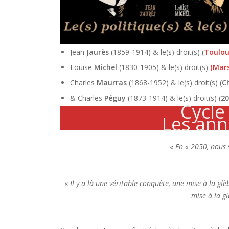
Jean
Jaurès
(1859-1914) & le(s) droit(s) (
Toulou
Louise
Michel
(1830-1905) & le(s) droit(s)
(Mars
Charles
Maurras
(1868-1952) & le(s) droit(s) (
C
& Charles
Péguy
(1873-1914) & le(s) droit(s) (
20
Cycle
Les ann
«
En « 2050, nous 
«
Il y a là une véritable conquête, une mise à la g
mise à la g