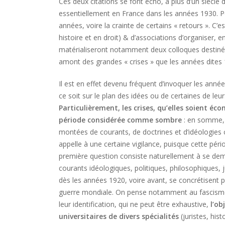
Ces deux citations se font écho, à plus d’un siècle 
essentiellement en France dans les années 1930. Po
années, voire la crainte de certains « retours ». C’e
histoire et en droit) & d’associations d’organiser,
matérialiseront notamment deux colloques destinés à
amont des grandes « crises » que les années dites
Il est en effet devenu fréquent d’invoquer les année
ce soit sur le plan des idées ou de certaines de leu
Particulièrement, les crises, qu’elles soient éc
période considérée comme sombre
: en somme, 
montées de courants, de doctrines et d’idéologies c
appelle à une certaine vigilance, puisque cette péri
première question consiste naturellement à se deman
courants idéologiques, politiques, philosophiques, 
dès les années 1920, voire avant, se concrétisent 
guerre mondiale. On pense notamment au fascisme, 
leur identification, qui ne peut être exhaustive,
l’ob
universitaires de divers spécialités
(juristes, his