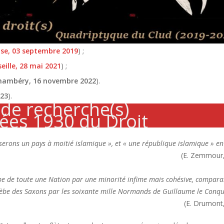
se, 03 septembre 2019
) ;
eille, 28 mai 2021
) ;
hambéry, 16 novembre 2022
).
23
).
 de recherche(s)
ées 1930 du Droit
serons un pays à moitié islamique », et « une république islamique » e
(E. Zemmour,
lèbe de toute une Nation par une minorité infime mais cohésive, compara
lèbe des Saxons par les soixante mille Normands de Guillaume le Conq
(E. Drumont,