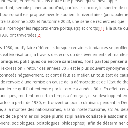
d’intervalle, et reflètent sans doute une pensée qui se développe
urtant, semble planer aujourd’hui, parfois et encore, le spectre de c
st pourquoi il est proposé avec le soutien d’universitaires (principalem
 entre l’automne 2022 et l’automne 2023, une série de recherches que
 interroger les rapports entre politique(s) et droit(s)
[1]
à la suite o
 1930 ont traversées
[2]
.
s 1930, ou d’y faire référence, lorsque certaines tendances se profile
rs extériorisations, à travers des écrits ou des évènements et manifes
onomiques, politiques ou encore sanitaires, font parfois penser à
l’expression « retour des années 30 » est le plus souvent synonyme 
onnotés négativement, et dont il faut se méfier. En tout état de caus
ode renvoie à une remise en cause de la démocratie et de l’Etat de dro
der ce qu’il faut entendre par le terme « années 30 ». En effet, cert
juridiques, mettent un certain temps à émerger, et se développent en 
parfois à partir de 1930, et trouvent un point culminant pendant la D
à la montée des nationalismes, à l’anti-intellectualisme,
etc
. Au-del
jet de ce premier colloque pluridisciplinaire consiste à associer d
toriens, sociologues, politologues, philosophes),
afin de déterminer c