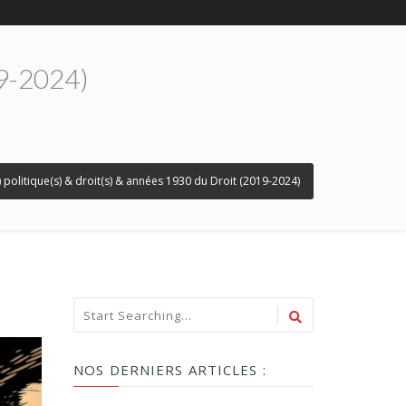
19-2024)
) politique(s) & droit(s) & années 1930 du Droit (2019-2024)
NOS DERNIERS ARTICLES :