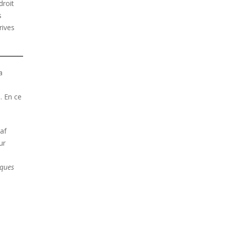
droit
s
rives
a
). En ce
daf
ur
iques