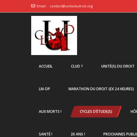
Email :
contact@unitedudroit.org
ACCUEIL
CLUD ?
UNITÉ(S) DU DROIT
LM-DP
MARATHON DU DROIT (EX 24 HEURES)
AUX MORTS !
CYCLES D’ÉTUDE(S)
HÔP
SANTÉ !
20 ANS !
PROCHAINES PUBLI