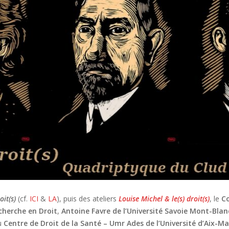
oit(s)
(cf.
ICI
&
LA
), puis des ateliers
Louise Michel & le(s) droit(s)
, le
Co
cherche en Droit
,
Antoine Favre de l’Université Savoie Mont-Blan
u
Centre de Droit de la Santé – Umr Ades de l’Université d’Aix-Mar