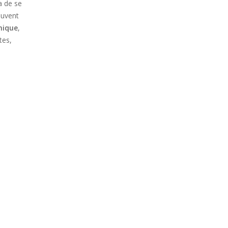
ra de se
ouvent
nique
,
tes,