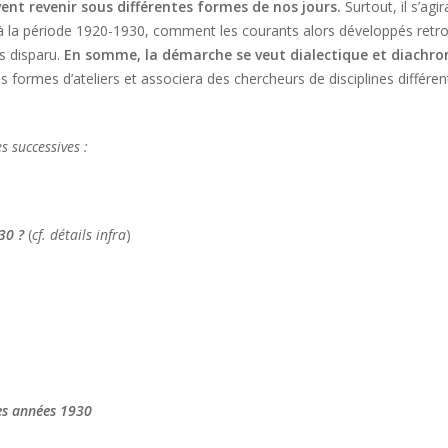
vent revenir sous différentes formes de nos jours.
Surtout, il s’agi
 la période 1920-1930, comment les courants alors développés retr
is disparu.
En somme, la démarche se veut dialectique et diachro
 formes d’ateliers et associera des chercheurs de disciplines différen
s successives :
930 ?
(
cf. détails infra
)
des années 1930