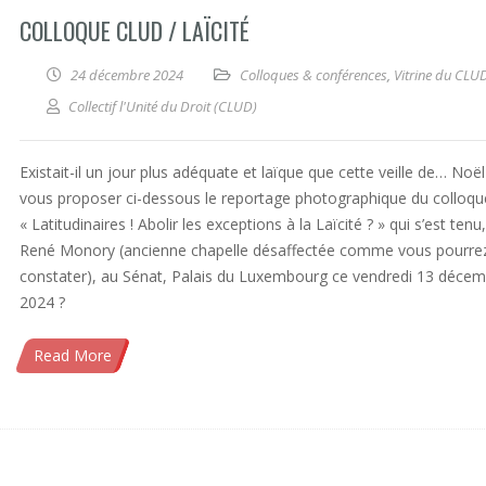
COLLOQUE CLUD / LAÏCITÉ
24 décembre 2024
Colloques & conférences
,
Vitrine du CLU
Collectif l'Unité du Droit (CLUD)
Existait-il un jour plus adéquate et laïque que cette veille de… Noë
vous proposer ci-dessous le reportage photographique du colloqu
« Latitudinaires ! Abolir les exceptions à la Laïcité ? » qui s’est tenu,
René Monory (ancienne chapelle désaffectée comme vous pourrez
constater), au Sénat, Palais du Luxembourg ce vendredi 13 déce
2024 ?
Read More