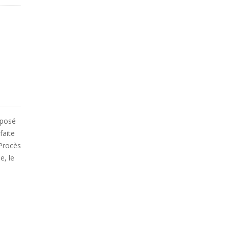
oposé
faite
 Procès
e, le