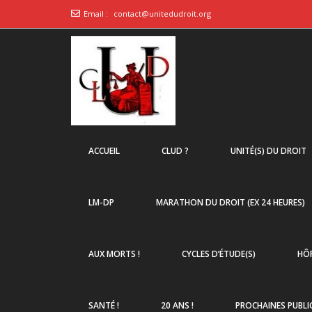
Email :
contact@unitedudroit.org
ACCUEIL
CLUD ?
UNITÉ(S) DU DROIT
LM-DP
MARATHON DU DROIT (EX 24 HEURES)
AUX MORTS !
CYCLES D’ÉTUDE(S)
HÔP
SANTÉ !
20 ANS !
PROCHAINES PUBLI