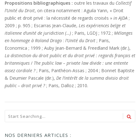
Propositions bibliographiques :
outre les travaux du
Collectif
l’Unité du Droit
, on citera notamment : Aguila Yann, « Droit
public et droit privé : la nécessité de regards croisés »
in AJDA
;
2009 ; p. 905 ; Escarras Jean-Claude,
Les expériences belge et
italienne d’unité de juridiction (…)
; Paris, LGDJ ; 1972 ;
Mélanges
en hommage à Roland Drago
:
l’Unité du Droit
; Paris,
Economica ; 1999 ; Auby Jean-Bernard & Freedland Mark (dir.),
La distinction du droit public et du droit privé : regards français et
britanniques
/
The public law – private law divide : une entente
assez cordiale ?
; Paris, Panthéon-Assas ; 2004 ; Bonnet Baptiste
& Deumier Pascale (dir.),
De l’intérêt de la summa divisio droit
public – droit privé ?
; Paris, Dalloz ; 2010.
NOS DERNIERS ARTICLES :