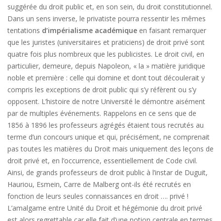
suggérée du droit public et, en son sein, du droit constitutionnel.
Dans un sens inverse, le privatiste pourra ressentir les mêmes
tentations
d’impérialisme académique
en faisant remarquer
que les juristes (universitaires et praticiens) de droit privé sont
quatre fois plus nombreux que les publicistes. Le droit civil, en
particulier, demeure, depuis Napoleon, « la » matière juridique
noble et première : celle qui domine et dont tout découlerait y
compris les exceptions de droit public qui s’y réfèrent ou s’y
opposent. L’histoire de notre Université le démontre aisément
par de multiples événements. Rappelons en ce sens que de
1856 à 1896 les professeurs agrégés étaient tous recrutés au
terme d’un concours unique et qui, précisément, ne comprenait
pas toutes les matières du Droit mais uniquement des leçons de
droit privé et, en l’occurrence, essentiellement de Code civil.
Ainsi, de grands professeurs de droit public à l’instar de Duguit,
Hauriou, Esmein, Carre de Malberg ont-ils été recrutés en
fonction de leurs seules connaissances en droit …. privé !
L’amalgame entre Unité du Droit et hégémonie du droit privé
est alors regrettable car elle fait d’une notion centrale en termes