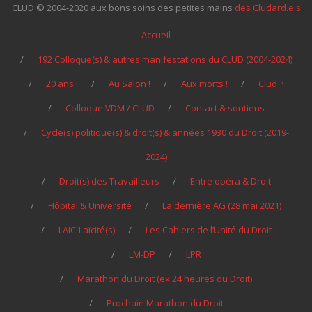
CLUD © 2004-2020 aux bons soins des petites mains
des Cludard.e.s
Accueil
192 Colloque(s) & autres manifestations du CLUD (2004-2024)
20 ans !
Au Salon !
Aux morts !
Clud ?
Colloque VDM / CLUD
Contact & soutiens
Cycle(s) politique(s) & droit(s) & années 1930 du Droit (2019-
2024)
Droit(s) des Travailleurs
Entre opéra & Droit
Hôpital & Université
La dernière AG (28 mai 2021)
LAIC-Laïcité(s)
Les Cahiers de l’Unité du Droit
LM-DP
LPR
Marathon du Droit (ex 24 heures du Droit)
Prochain Marathon du Droit