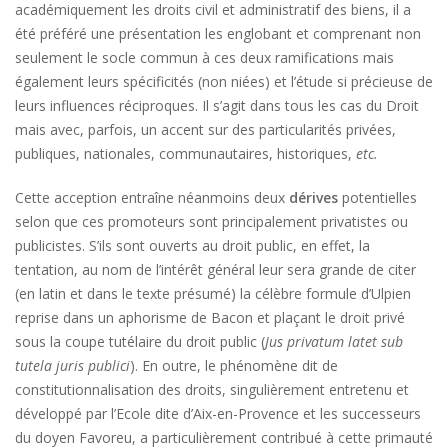
académiquement les droits civil et administratif des biens, il a
été préféré une présentation les englobant et comprenant non
seulement le socle commun à ces deux ramifications mais
également leurs spécificités (non niées) et l’étude si précieuse de
leurs influences réciproques. Il s’agit dans tous les cas du Droit
mais avec, parfois, un accent sur des particularités privées,
publiques, nationales, communautaires, historiques,
etc.
Cette acception entraîne néanmoins deux
dérives
potentielles
selon que ces promoteurs sont principalement privatistes ou
publicistes. S’ils sont ouverts au droit public, en effet, la
tentation, au nom de l’intérêt général leur sera grande de citer
(en latin et dans le texte présumé) la célèbre formule d’Ulpien
reprise dans un aphorisme de Bacon et plaçant le droit privé
sous la coupe tutélaire du droit public (
Jus privatum latet sub
tutela juris publici
). En outre, le phénomène dit de
constitutionnalisation des droits, singulièrement entretenu et
développé par l’Ecole dite d’Aix-en-Provence et les successeurs
du doyen Favoreu, a particulièrement contribué à cette primauté