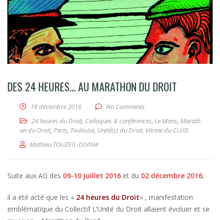
DES 24 HEURES… AU MARATHON DU DROIT
18 décembre 2016
No Comments
24 heures du Droit
,
Colloques & conférences
,
Le Mans
,
Marath
on du Droit
,
Paris
,
Toulouse
,
Unité(s) du Droit
,
Vitrine du CLUD
Mathieu TOUZEIL-DIVINA
Suite aux AG des
09-10 juillet 2016
et du
02 décembre 2016
,
il a été acté que les «
24 heures du Droit
« , manifestation
emblématique du Collectif L’Unité du Droit allaient évoluer et se