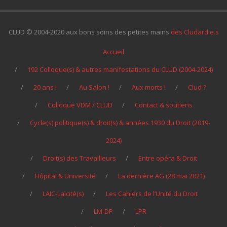
CLUD © 2004-2020 aux bons soins des petites mains
des Cludard.e.s
Accueil
192 Colloque(s) & autres manifestations du CLUD (2004-2024)
20 ans !
Au Salon !
Aux morts !
Clud ?
Colloque VDM / CLUD
Contact & soutiens
Cycle(s) politique(s) & droit(s) & années 1930 du Droit (2019-
2024)
Droit(s) des Travailleurs
Entre opéra & Droit
Hôpital & Université
La dernière AG (28 mai 2021)
LAIC-Laïcité(s)
Les Cahiers de l’Unité du Droit
LM-DP
LPR