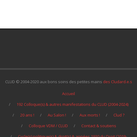
CLUD © 2004-2020 aux bons soins des petites mains
des Cludard.e.s
Accueil
192 Colloque(s) & autres manifestations du CLUD (2004-2024)
20 ans !
Au Salon !
Aux morts !
Clud ?
Colloque VDM / CLUD
Contact & soutiens
Cycle(s) politique(s) & droit(s) & années 1930 du Droit (2019-