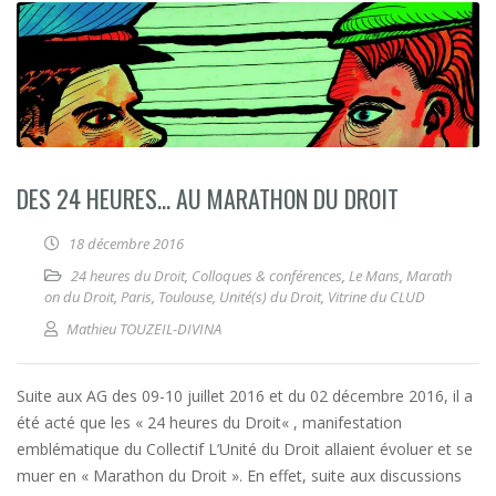
DES 24 HEURES… AU MARATHON DU DROIT
18 décembre 2016
24 heures du Droit
,
Colloques & conférences
,
Le Mans
,
Marath
on du Droit
,
Paris
,
Toulouse
,
Unité(s) du Droit
,
Vitrine du CLUD
Mathieu TOUZEIL-DIVINA
Suite aux AG des 09-10 juillet 2016 et du 02 décembre 2016, il a
été acté que les « 24 heures du Droit« , manifestation
emblématique du Collectif L’Unité du Droit allaient évoluer et se
muer en « Marathon du Droit ». En effet, suite aux discussions