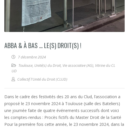
ABBA & À BAS … LE(S) DROIT(S) !
7 décembre 2024
Toulouse
,
Unité(s) du Droit
,
Vie associative (AG)
,
Vitrine du CL
UD
Collectif l'Unité du Droit (CLUD)
Dans le cadre des festivités des 20 ans du Clud, l’association a
proposé le 23 novembre 2024 à Toulouse (salle des Bateliers)
une journée faite de quatre événements successifs dont voici
les comptes-rendus : Procès fictifs du Master Droit de la Santé
Pour la première fois cette année, le 23 novembre 2024, dans la