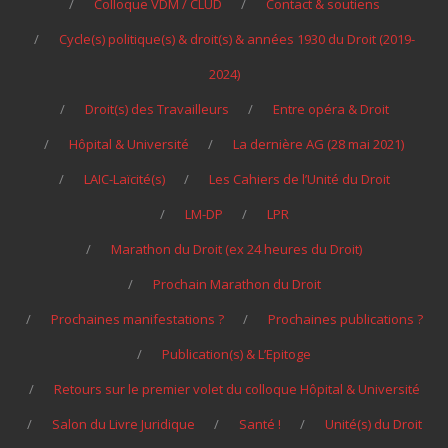
Colloque VDM / CLUD
Contact & soutiens
Cycle(s) politique(s) & droit(s) & années 1930 du Droit (2019-
2024)
Droit(s) des Travailleurs
Entre opéra & Droit
Hôpital & Université
La dernière AG (28 mai 2021)
LAIC-Laïcité(s)
Les Cahiers de l’Unité du Droit
LM-DP
LPR
Marathon du Droit (ex 24 heures du Droit)
Prochain Marathon du Droit
Prochaines manifestations ?
Prochaines publications ?
Publication(s) & L’Epitoge
Retours sur le premier volet du colloque Hôpital & Université
Salon du Livre Juridique
Santé !
Unité(s) du Droit