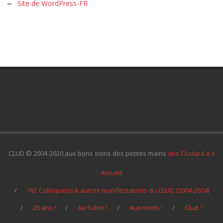
Site de WordPress-FR
CLUD © 2004-2020 aux bons soins des petites mains
des Cludard.e.s
Accueil
192 Colloque(s) & autres manifestations du CLUD (2004-2024)
20 ans !
Au Salon !
Aux morts !
Clud ?