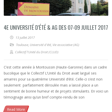
4E UNIVERSITÉ D’ÉTÉ & AG DES 07-09 JUILLET 2017
13 juillet 2017
Toulouse
,
Université d'été
,
Vie associative (AG)
Collectif l'Unité du Droit (CLUD)
C’est cette année à Montoussin (Haute-Garonne) dans un cadre
bucolique que le Collectif L’Unité du Droit avait largué ses
amarres pour sa quatrième Université d’été. Celle-ci s’est non
seulement parfaitement déroulée mais a laissé place a un
sentiment de bonne humeur et de projets stimulants. En voici un
témoignage ainsi qu’un bref compte-rendu de son
Read More