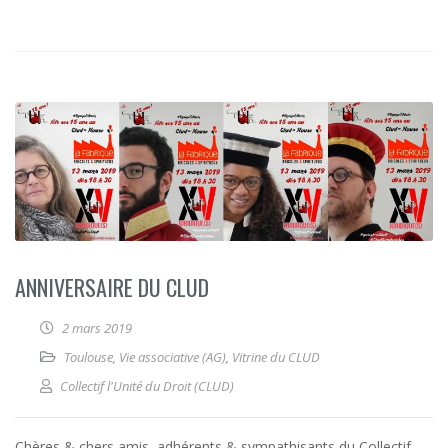
ANNIVERSAIRE DU CLUD
2 mars 2019
Toulouse
,
Vie associative (AG)
,
Vitrine du CLUD
Collectif l'Unité du Droit (CLUD)
Chères & chers amis, adhérents & sympathisants du Collectif