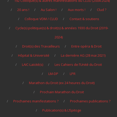
192 Colloque(s) & autres manifestations du CLUD (2004-2024)
20 ans !
Au Salon !
Aux morts !
Clud ?
Colloque VDM / CLUD
Contact & soutiens
Cycle(s) politique(s) & droit(s) & années 1930 du Droit (2019-
2024)
Droit(s) des Travailleurs
Entre opéra & Droit
Hôpital & Université
La dernière AG (28 mai 2021)
LAIC-Laïcité(s)
Les Cahiers de l’Unité du Droit
LM-DP
LPR
Marathon du Droit (ex 24 heures du Droit)
Prochain Marathon du Droit
Prochaines manifestations ?
Prochaines publications ?
Publication(s) & L’Epitoge