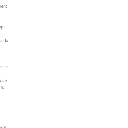
ient
mps
ar la
vices
t
u de
ifs
ment