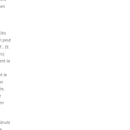
 en
 Dès
n peut
.. Et
és)
ent la
t le
ux
te,
e
ien
 brute
a