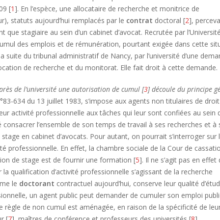
09 [
1
]. En l’espèce, une allocataire de recherche et monitrice de
ur), statuts aujourd’hui remplacés par le
contrat
doctoral [
2
], perceva
 que stagiaire au sein d’un cabinet d’avocat. Recrutée par l’Universit
de cumul des emplois et de rémunération, pourtant exigée dans cette sit
la suite du tribunal administratif de Nancy, par l’université d’une dem
ation de recherche et du monitorat. Elle fait droit à cette demande.
uprès de l’université une autorisation de cumul [
3
] découle du principe g
 n°83-634 du 13 juillet 1983, s’impose aux agents non titulaires de droit
 leur activité professionnelle aux tâches qui leur sont confiées au sein 
sé consacrer l’ensemble de son temps de travail à ses recherches et à 
stage en cabinet d’avocats. Pour autant, on pourrait s’interroger sur 
té professionnelle. En effet, la chambre sociale de la Cour de cassati
tion de stage est de fournir une formation [
5
]. Il ne s’agit pas en effet
 la qualification d’activité professionnelle s’agissant de la recherche
omme le
doctorant
contractuel aujourd’hui, conserve leur qualité d’étud
ssionnelle, un agent public peut demander de cumuler son emploi publ
 règle de non cumul est aménagée, en raison de la spécificité de leu
r [
7
], maîtres de conférence et professeurs des universités [
8
].