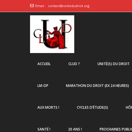
Email :
contact@unitedudroit.org
ACCUEIL
CLUD ?
UNITÉ(S) DU DROIT
LM-DP
MARATHON DU DROIT (EX 24 HEURES)
AUX MORTS !
CYCLES D’ÉTUDE(S)
HÔP
SANTÉ !
20 ANS !
PROCHAINES PUBLI