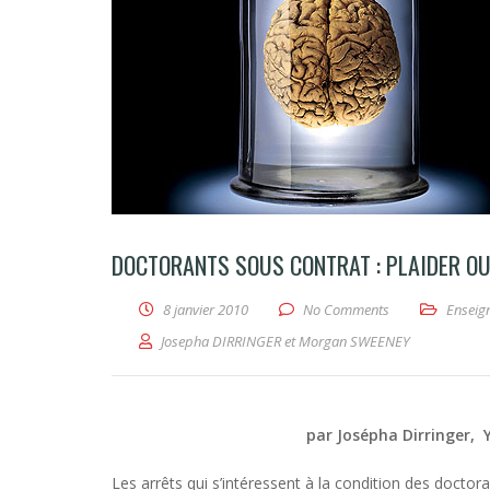
DOCTORANTS SOUS CONTRAT : PLAIDER OU 
8 janvier 2010
No Comments
Enseign
Josepha DIRRINGER et Morgan SWEENEY
par Josépha Dirringer, 
Les arrêts qui s’intéressent à la condition des doctor