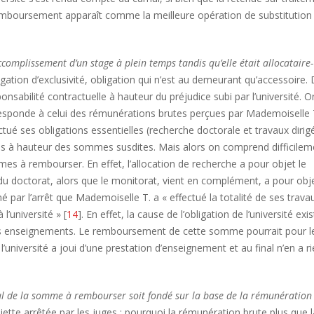
e remboursement apparaît comme la meilleure opération de substitution
complissement d’un stage à plein temps tandis qu’elle était allocataire-
igation d’exclusivité, obligation qui n’est au demeurant qu’accessoire.
nsabilité contractuelle à hauteur du préjudice subi par l’université. O
esponde à celui des rémunérations brutes perçues par Mademoiselle T
ctué ses obligations essentielles (recherche doctorale et travaux dirig
és à hauteur des sommes susdites. Mais alors on comprend difficilem
s à rembourser. En effet, l’allocation de recherche a pour objet le
u doctorat, alors que le monitorat, vient en complément, a pour obje
 par l’arrêt que Mademoiselle T. a « effectué la totalité de ses trava
l’université » [
14
]. En effet, la cause de l’obligation de l’université exis
ses enseignements. Le remboursement de cette somme pourrait pour l
: l’université a joui d’une prestation d’enseignement et au final n’en a r
cul de la somme à rembourser soit fondé sur la base de la rémunération
siette arrêtée par les juges : pourquoi la rémunération brute plus que l