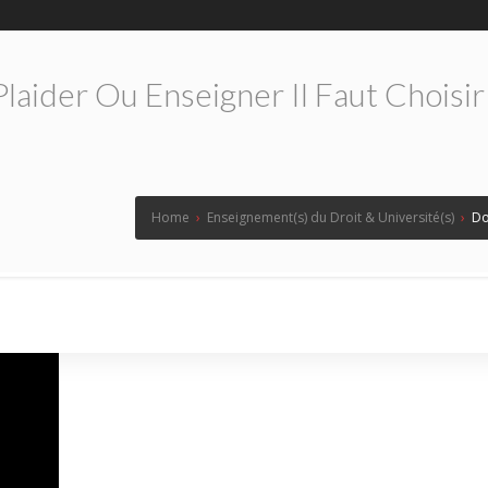
laider Ou Enseigner Il Faut Choisir 
Home
›
Enseignement(s) du Droit & Université(s)
›
Do