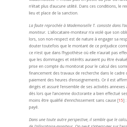
n’était plus d’aucune utilité. Dans ces conditions, l
lieu et place de la sanction.
La faute reprochée à Mademoiselle T. consiste dans l’ac
moniteur.
L’allocataire-moniteur n’a violé que son obl
lors, son non-respect est de nature à engager sa respo
douter toutefois que le montant de ce préjudice corr
ce n’est que dans l’hypothèse où elle n’aurait pas effe
que les dommages et intérêts auraient pu être évalu
prise en compte du monitorat pour le calcul des somme
financement des travaux de recherche dans le cadre d
paiement des heures d’enseignements. Or il est affirmé
dirigés et assuré l’ensemble de ses activités annexes à 
dès lors que l’ancienne doctorante a bien effectué 
moins être qualifié d’enrichissement sans cause [
15
] 
payé.
Dans une toute autre perspective, il semble que le cal
de l’allocataire-moniteur.
On peut s’interroger sur l’as