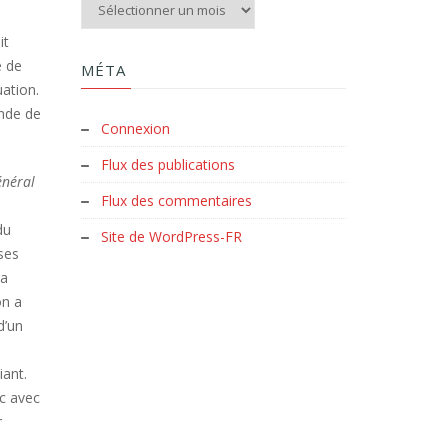
Aux archives du Clud :
it
é de
MÉTA
uation.
ande de
Connexion
Flux des publications
énéral
Flux des commentaires
du
Site de WordPress-FR
ses
la
on a
 d’un
iant.
ic avec
r