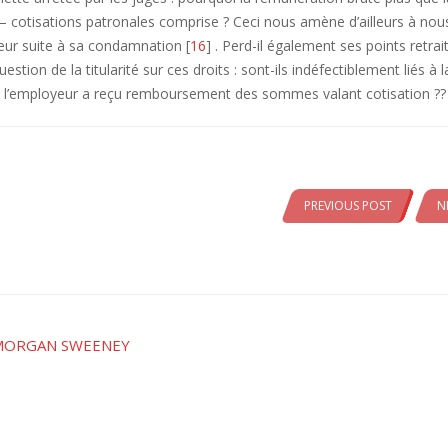
 – cotisations patronales comprise ? Ceci nous amène d’ailleurs à nou
iteur suite à sa condamnation [
16
] . Perd-il également ses points retrai
tion de la titularité sur ces droits : sont-ils indéfectiblement liés à l
que l’employeur a reçu remboursement des sommes valant cotisation ??
PREVIOUS POST
N
 MORGAN SWEENEY