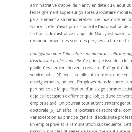
administrative d’appel de Nancy en date du 6 août 20
l’enseignement supérieur (ci-après allocataire-monite
parallèlement à sa rémunération une indemnité en tant
Nancy II, elle n’avait jamais sollicité l’autorisation 
La Cour administrative d’appel de Nancy est saisie, à 
remboursement des sommes perçues au titre de l’alloc
L’obligation pour l’allocataire-moniteur de solliciter a
d’exclusivité professionnelle
. Ce principe issu de la loi
public. Ces derniers doivent consacrer l’intégralité de
service public [
4
]. Ainsi, un allocataire-moniteur, cen
enseignements, ne peut l’employer dans le cadre d’un 
pertinence de la qualification d’un stage comme activi
déjà eu l’occasion d’affirmer que l’objet d’une conven
emploi salarié. On pourrait tout autant s’interroger sur
doctorale [
6
]. En effet, l’allocataire de recherche, c
Par exception au principe général d’exclusivité profe
un emploi privé et la rémunération subséquente. Cette
mission, pour les titulaires de l’enseignement supérieu