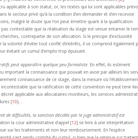
 applicable à son statut, or, les textes qui lui sont applicables prévo
ans le secteur privé qu’à la condition d’en demander et d’en recevoir
moins, malgré le doute que l’on peut émettre quant à la qualification
st pas contestable que la réalisation du stage est venue entamer le te
cherches, contrepartie de son allocation. Si le principe d’exclusivité
r la volonté d’éviter tout conflit d’intérêts, il se comprend également p
 leur évitant un cumul d’emploi trop épuisant.
tratifs peut apparaître quelque peu formaliste
. En effet, ils estiment
 important la connaissance que pouvait en avoir par ailleurs les ser
cessairement connaissance de ce stage, dans la mesure où l’établissemen
t incontestable que la ratification de cette convention ne peut tenir lie
écret applicable aux allocataires-moniteurs, les services administrat
ures [
10
].…
nt de difficultés, la sanction décidée par le juge administratif est
tion la cour administrative d’appel [
12
] se livre à une interprétation
enue sur les traitements et non leur remboursement. En l’espèce
versité s’est rendu compte du cumul, si bien que la retenue sur traite