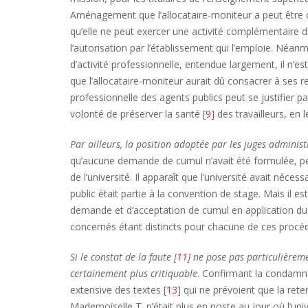
Aménagement que l’allocataire-moniteur a peut être cru
qu’elle ne peut exercer une activité complémentaire d
l’autorisation par l’établissement qui l’emploie. Néan
d’activité professionnelle, entendue largement, il n’e
que l’allocataire-moniteur aurait dû consacrer à ses re
professionnelle des agents publics peut se justifier pa
volonté de préserver la santé [
9
] des travailleurs, en
Par ailleurs, la position adoptée par les juges adminis
qu’aucune demande de cumul n’avait été formulée, peu
de l’université. Il apparaît que l’université avait né
public était partie à la convention de stage. Mais il es
demande et d’acceptation de cumul en application du d
concernés étant distincts pour chacune de ces procéd
Si le constat de la faute [
11
] ne pose pas particulièreme
certainement plus critiquable
. Confirmant la condamna
extensive des textes [
13
] qui ne prévoient que la ret
Mademoiselle T. n’était plus en poste au jour où l’uni