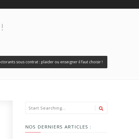
!
ctorants sous contrat : plaider ou enseigner il faut choisir !
NOS DERNIERS ARTICLES :