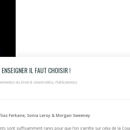
ENSEIGNER IL FAUT CHOISIR !
ement(s) du Droit & Université(s)
,
Publication(s)
Ylias Ferkane, Sonia Leroy & Morgan Sweeney
ants sont suffisamment rares pour que l’on s’arrête sur celui de la Cou