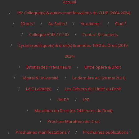
Accueil
192 Colloque(s) & autres manifestations du CLUD (2004-2024)
20 ans !
Au Salon !
Aux morts !
Clud ?
Colloque VDM / CLUD
Contact & soutiens
Cycle(s) politique(s) & droit(s) & années 1930 du Droit (2019-
2024)
Droit(s) des Travailleurs
Entre opéra & Droit
Hôpital & Université
La dernière AG (28 mai 2021)
LAIC-Laïcité(s)
Les Cahiers de l’Unité du Droit
LM-DP
LPR
Marathon du Droit (ex 24 heures du Droit)
Prochain Marathon du Droit
Prochaines manifestations ?
Prochaines publications ?