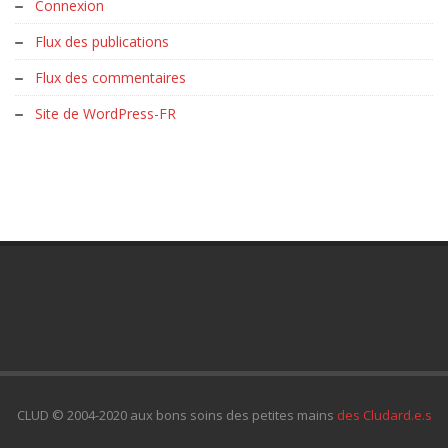
Connexion
Flux des publications
Flux des commentaires
Site de WordPress-FR
CLUD © 2004-2020 aux bons soins des petites mains
des Cludard.e.s