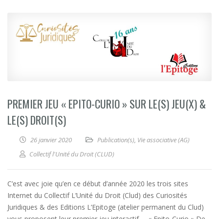
PREMIER JEU « EPITO-CURIO » SUR LE(S) JEU(X) &
LE(S) DROIT(S)
26 janvier 2020
Publication(s)
,
Vie associative (AG)
Collectif l'Unité du Droit (CLUD)
C’est avec joie qu’en ce début d’année 2020 les trois sites
Internet du Collectif L’Unité du Droit (Clud) des Curiosités
Juridiques & des Editions L’Epitoge (atelier permanent du Clud)
vous proposent leur premier jeu interactif … « Epito-Curio » De