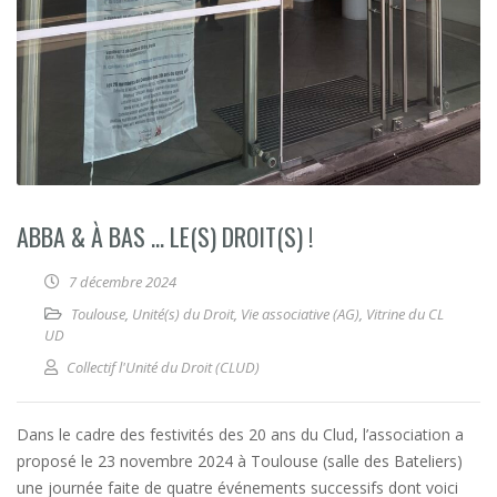
ABBA & À BAS … LE(S) DROIT(S) !
7 décembre 2024
Toulouse
,
Unité(s) du Droit
,
Vie associative (AG)
,
Vitrine du CL
UD
Collectif l'Unité du Droit (CLUD)
Dans le cadre des festivités des 20 ans du Clud, l’association a
proposé le 23 novembre 2024 à Toulouse (salle des Bateliers)
une journée faite de quatre événements successifs dont voici