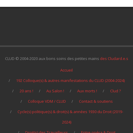
CLUD © 2004-2020 aux bons soins des petites mains
des Cludard.e.s
Accueil
192 Colloque(s) & autres manifestations du CLUD (2004-2024)
20 ans !
Au Salon !
Aux morts !
Clud ?
Colloque VDM / CLUD
Contact & soutiens
Cycle(s) politique(s) & droit(s) & années 1930 du Droit (2019-
2024)
Droit(s) des Travailleurs
Entre opéra & Droit