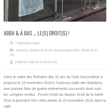
ABBA & À BAS … LE(S) DROIT(S) !
7 décembre 2024
Toulouse
,
Unité(s) du Droit
,
Vie associative (AG)
,
Vitrine du CL
UD
Collectif l'Unité du Droit (CLUD)
Dans le cadre des festivités des 20 ans du Clud, l’association a
proposé le 23 novembre 2024 à Toulouse (salle des Bateliers)
une journée faite de quatre événements successifs dont voici
les comptes-rendus : Procès fictifs du Master Droit de la Santé
Pour la première fois cette année, le 23 novembre 2024, dans la
salle