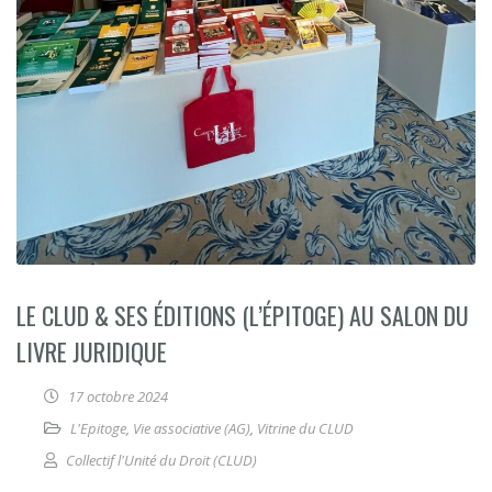
LE CLUD & SES ÉDITIONS (L’ÉPITOGE) AU SALON DU
LIVRE JURIDIQUE
17 octobre 2024
L'Epitoge
,
Vie associative (AG)
,
Vitrine du CLUD
Collectif l'Unité du Droit (CLUD)