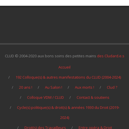
CLUD © 2004-2020 aux bons soins des petites mains
des Cludard.e.s
Accueil
192 Colloque(s) & autres manifestations du CLUD (2004-2024)
20 ans !
Au Salon !
Aux morts !
Clud ?
Colloque VDM / CLUD
Contact & soutiens
Cycle(s) politique(s) & droit(s) & années 1930 du Droit (2019-
2024)
Droit(s) des Travailleurs
Entre opéra & Droit