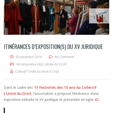
ITINÉRANCES D’EXPOSITION(S) DU XV JURIDIQUE
20 novembre 2019
No Comments
Vie associative (AG)
,
Vitrine du CLUD
Collectif l'Unité du Droit (CLUD)
Dans le cadre des
15 festivités des 15 ans du Collectif
L’Unité du Droit
, l’association a proposé l’itinérance d’une
exposition intitulée le XV juridique et présentée en ligne
ICI
.