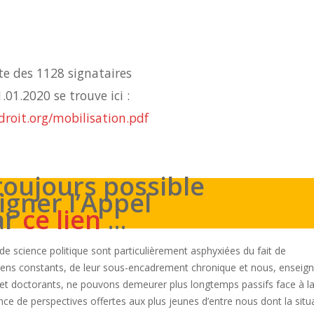
ste des 1128 signataires
.01.2020 se trouve ici :
roit.org/mobilisation.pdf
 toujours possible
igner l’Appel
ar
ce lien
…
t de science politique sont particulièrement asphyxiées du fait de
yens constants, de leur sous-encadrement chronique et nous, enseig
et doctorants, ne pouvons demeurer plus longtemps passifs face à l
ence de perspectives offertes aux plus jeunes d’entre nous dont la situ