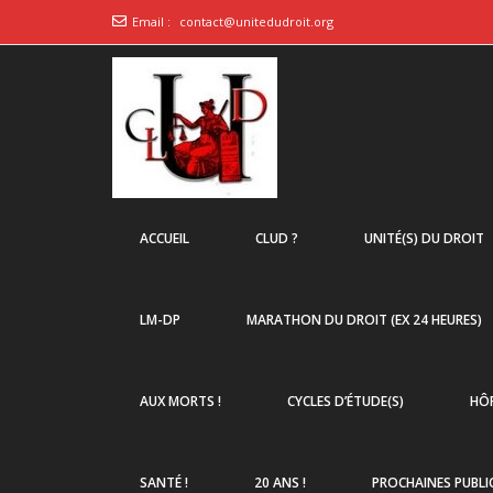
Email :
contact@unitedudroit.org
ACCUEIL
CLUD ?
UNITÉ(S) DU DROIT
LM-DP
MARATHON DU DROIT (EX 24 HEURES)
AUX MORTS !
CYCLES D’ÉTUDE(S)
HÔP
SANTÉ !
20 ANS !
PROCHAINES PUBLI