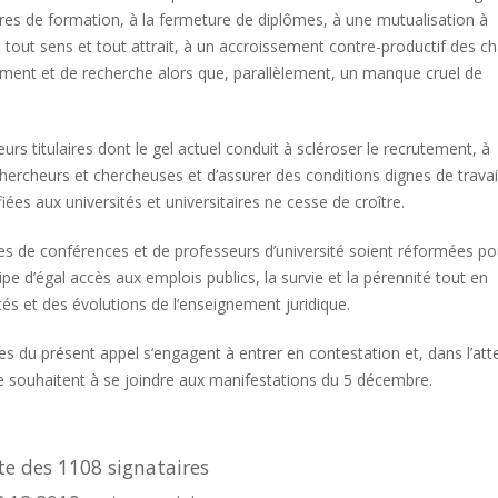
res de formation, à la fermeture de diplômes, à une mutualisation à
tout sens et tout attrait, à un accroissement contre-productif des c
ement et de recherche alors que, parallèlement, un manque cruel de
urs titulaires dont le gel actuel conduit à scléroser le recrutement, à
chercheurs et chercheuses et d’assurer des conditions dignes de travai
s aux universités et universitaires ne cesse de croître.
res de conférences et de professeurs d’université soient réformées po
pe d’égal accès aux emplois publics, la survie et la pérennité tout en
tés et des évolutions de l’enseignement juridique.
es du présent appel s’engagent à entrer en contestation et, dans l’att
le souhaitent à se joindre aux manifestations du 5 décembre.
ste des 1108 signataires