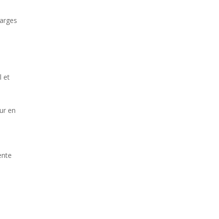
harges
l et
ur en
ente