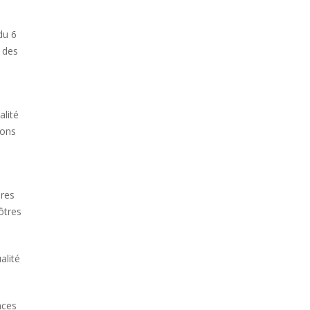
du 6
 des
alité
ions
ires
ôtres
alité
nces