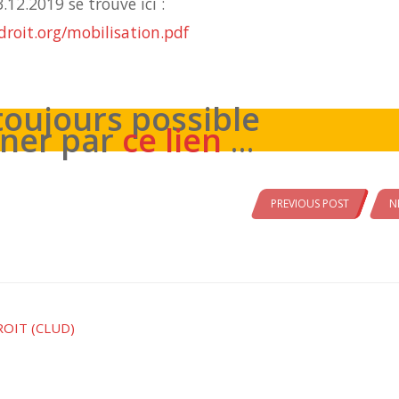
.12.2019 se trouve ici :
roit.org/mobilisation.pdf
 toujours possible
gner par
ce lien
…
PREVIOUS POST
N
ROIT (CLUD)