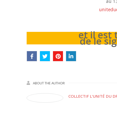
au 13
unitedud
et il est
de le si
ABOUT THE AUTHOR
COLLECTIF L'UNITÉ DU D