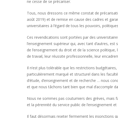
ne cesse de se précariser.
Tous, nous dressons ce même constat de précarisation,
août 2019) et de remise en cause des cadres et garan
universitaires à l’égard de tous les pouvoirs, politiq
Ces revendications sont portées par des universitaires
l’enseignement supérieur qui, avec tant d’autres, est s
de l’enseignement du droit et de la science politique, 
de travail, leur réussite professionnelle, leur encadrem
Il n’est plus tolérable que les restrictions budgétaire
particulièrement marqué et structurel dans les facultés
d’étude, d’enseignement et de recherche … nous condu
et que nous tâchons tant bien que mal d’accomplir dans
Nous ne sommes pas coutumiers des grèves, mais face 
et la pérennité du service public de l’enseignement et 
Il faut désormais rejeter fermement les injonctions q