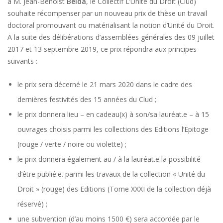
à M. Jean-Benoist
Belda
, le Collectif L’Unité du Droit (Clud)
souhaite récompenser par un nouveau prix de thèse un travail
doctoral promouvant ou matérialisant la notion d’Unité du Droit.
A la suite des délibérations d’assemblées générales des 09 juillet
2017 et 13 septembre 2019, ce prix répondra aux principes
suivants :
le prix sera décerné le 21 mars 2020 dans le cadre des
dernières festivités des 15 années du Clud ;
le prix donnera lieu – en cadeau(x) à son/sa lauréat.e – à 15
ouvrages choisis parmi les collections des Editions l’Epitoge
(rouge / verte / noire ou violette) ;
le prix donnera également au / à la lauréat.e la possibilité
d’être publié.e. parmi les travaux de la collection « Unité du
Droit » (rouge) des Editions (Tome XXXI de la collection déjà
réservé) ;
une subvention (d’au moins 1500 €) sera accordée par le