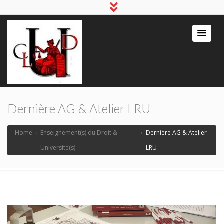
Dernière AG & Atelier LRU
Home
›
Enseignement(s) du Droit &
›
Dernière AG & Atelier
Université(s)
LRU