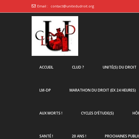
Email :
contact@unitedudroit.org
ACCUEIL
CLUD ?
UNITÉ(S) DU DROIT
LM-DP
MARATHON DU DROIT (EX 24 HEURES)
AUX MORTS !
CYCLES D’ÉTUDE(S)
HÔP
SANTÉ !
20 ANS !
PROCHAINES PUBLI