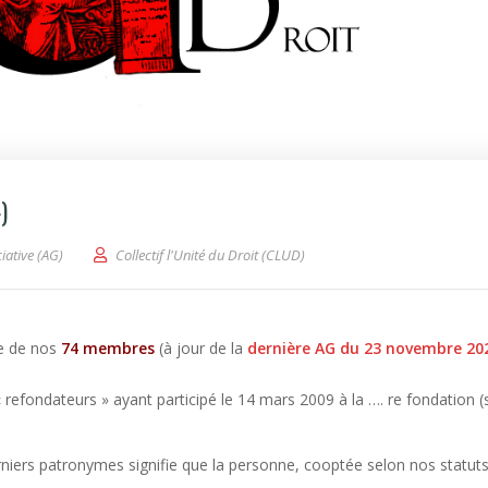
)
iative (AG)
Collectif l'Unité du Droit (CLUD)
ste de nos
74 membres
(à jour de la
dernière AG du 23 novembre 20
efondateurs » ayant participé le 14 mars 2009 à la …. re fondation (s
erniers patronymes signifie que la personne, cooptée selon nos statuts