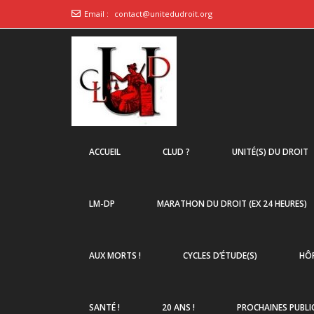
Email :
contact@unitedudroit.org
ACCUEIL
CLUD ?
UNITÉ(S) DU DROIT
LM-DP
MARATHON DU DROIT (EX 24 HEURES)
AUX MORTS !
CYCLES D’ÉTUDE(S)
HÔP
SANTÉ !
20 ANS !
PROCHAINES PUBLI