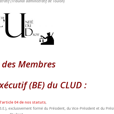
tratif (Tribunal administratif de Toulon)
e des Membres
écutif (BE) du CLUD :
l’article 04 de nos statuts
,
(B.E.), exclusivement formé du Président, du Vice-Président et du Prés