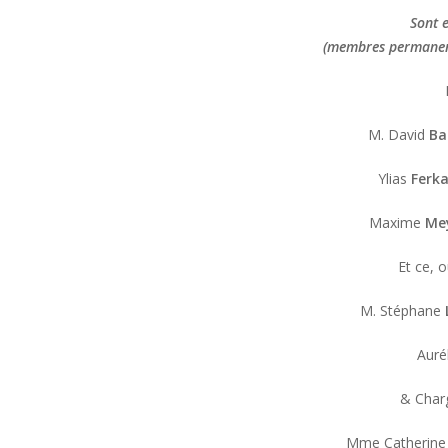
Sont 
(membres permanent
M. David
Ba
Ylias
Ferk
Maxime
Me
Et ce, o
M. Stéphane
Auré
& Charg
Mme Catherin