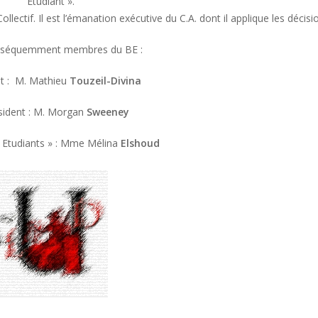
Etudiant ».
ollectif. Il est l’émanation exécutive du C.A. dont il applique les décisi
nséquemment membres du BE :
nt : M. Mathieu
Touzeil-Divina
sident : M. Morgan
Sweeney
 Etudiants » : Mme Mélina
Elshoud