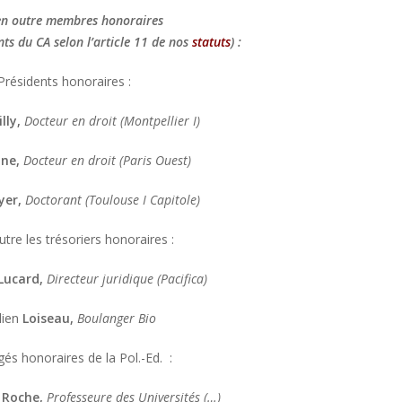
en outre membres honoraires
s du CA selon l’article 11 de nos
statuts
) :
Présidents honoraires :
illy,
Docteur en droit (Montpellier I)
ane,
Docteur en droit
(Paris Ouest)
yer,
Doctorant (Toulouse I Capitole)
utre les trésoriers honoraires :
Lucard,
Directeur juridique (Pacifica)
lien
Loiseau,
Boulanger Bio
és honoraires de la Pol.-Ed. :
e
Roche,
Professeure des Universités (…)