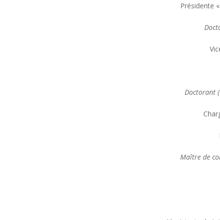
Présidente «
Docto
Vic
Doctorant (
Charg
Maître de co