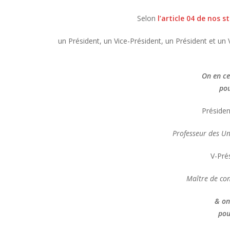
Selon
l’article 04 de nos s
un Président, un Vice-Président, un Président et un V
On en ce
pou
Préside
Professeur des Uni
V-Pré
Maître de con
& on
pou