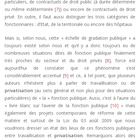
particuliers, de contractuels de droit public (à durée déterminée
ou même indéterminée [
7
]) ou encore de contractuels de droit
privé. En outre, il faut aussi distinguer les trois catégories de
fonctionnaires : d’Etat, de la territoriale ou encore des hôpitaux.
Mais si, selon nous, cette « échelle de gradation publique » a
toujours existé selon nous et qu’il y a donc toujours eu de
nombreuses situations dites de fonction publique finalement
très proches du secteur et du droit privés [
8
], force est
aujourd’hui de constater que ce phénomène s’est
considérablement accentué [
9
] et ce, à tel point, que plusieurs
auteurs n’hésitent plus à parler de travaillisation ou de
privatisation
(au sens général et non plus pour des situations
particulières) de « la » fonction publique. Aussi, c’est à l’aune du
« livre blanc sur l’avenir de la fonction publique [
10
] » mais
également des projets contemporains de réforme de cette
matière et surtout de la Loi du 03 août 2009 que nous
voudrions dresser un état des lieux de ces fonctions publiques
entre travaillisation et
privatisation
. Remarquons alors dès