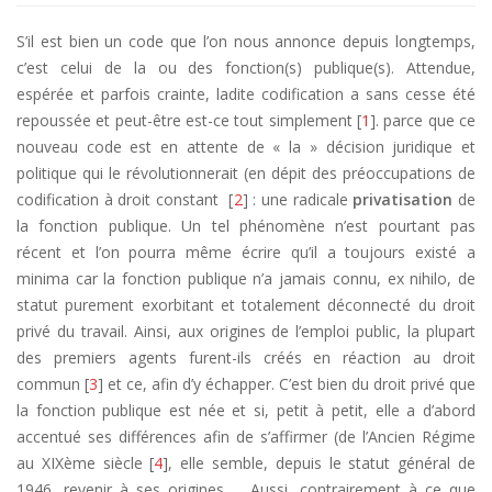
S’il est bien un code que l’on nous annonce depuis longtemps,
c’est celui de la ou des fonction(s) publique(s). Attendue,
espérée et parfois crainte, ladite codification a sans cesse été
repoussée et peut-être est-ce tout simplement [
1
]. parce que ce
nouveau code est en attente de « la » décision juridique et
politique qui le révolutionnerait (en dépit des préoccupations de
codification à droit constant [
2
] : une radicale
privatisation
de
la fonction publique. Un tel phénomène n’est pourtant pas
récent et l’on pourra même écrire qu’il a toujours existé a
minima car la fonction publique n’a jamais connu, ex nihilo, de
statut purement exorbitant et totalement déconnecté du droit
privé du travail. Ainsi, aux origines de l’emploi public, la plupart
des premiers agents furent-ils créés en réaction au droit
commun [
3
] et ce, afin d’y échapper. C’est bien du droit privé que
la fonction publique est née et si, petit à petit, elle a d’abord
accentué ses différences afin de s’affirmer (de l’Ancien Régime
au XIXème siècle [
4
], elle semble, depuis le statut général de
1946, revenir à ses origines … Aussi, contrairement à ce que