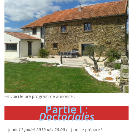
En voici le pré programme annoncé :
Partie I :
Doctoriales
– jeudi
11 juillet 2019 dès 20.00
(…) on se prépare !