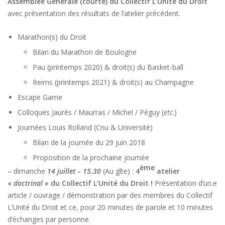
Assemblée Générale (courte) du Collectif L’Unité du Droit
avec présentation des résultats de l’atelier précédent.
Marathon(s) du Droit
Bilan du Marathon de Boulogne
Pau (printemps 2020) & droit(s) du Basket-ball
Reims (printemps 2021) & droit(s) au Champagne
Escape Game
Colloques Jaurès / Maurras / Michel / Péguy (
etc
.)
Journées Louis Rolland (Cnu & Université)
Bilan de la journée du 29 juin 2018
Proposition de la prochaine journée
ème
– dimanche
14 juillet – 15.30
(Au gîte) :
4
atelier
«
doctrinal
» du Collectif L’Unité du Droit !
Présentation d’un.e
article / ouvrage / démonstration par des membres du Collectif
L’Unité du Droit et ce, pour 20 minutes de parole et 10 minutes
d’échanges par personne.