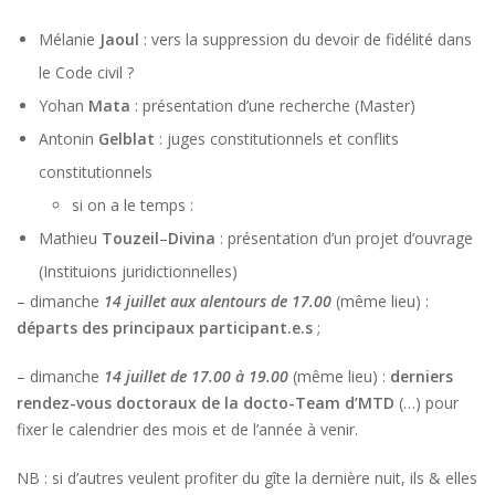
Mélanie
Jaoul
: vers la suppression du devoir de fidélité dans
le Code civil ?
Yohan
Mata
: présentation d’une recherche (Master)
Antonin
Gelblat
: juges constitutionnels et conflits
constitutionnels
si on a le temps :
Mathieu
Touzeil
–
Divina
: présentation d’un projet d’ouvrage
(Instituions juridictionnelles)
– dimanche
14 juillet aux alentours de 17.00
(même lieu) :
départs des principaux participant.e.s
;
– dimanche
14 juillet de 17.00 à 19.00
(même lieu) :
derniers
rendez-vous doctoraux
de la docto-Team d’MTD
(…) pour
fixer le calendrier des mois et de l’année à venir.
NB : si d’autres veulent profiter du gîte la dernière nuit, ils & elles