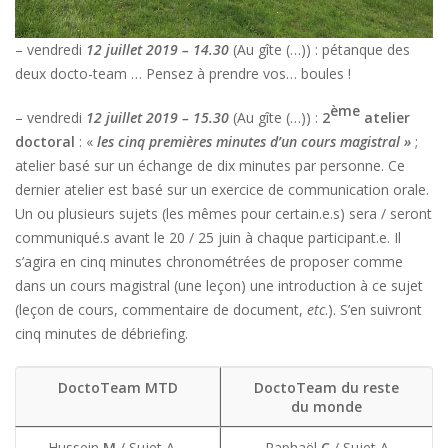
– vendredi
12 juillet 2019 – 14.30
(Au gîte (…)) : pétanque des
deux docto-team … Pensez à prendre vos… boules !
ème
– vendredi
12 juillet 2019 – 15.30
(Au gîte (…)) :
2
atelier
doctoral
: «
les cinq premières minutes d’un cours magistral »
;
atelier basé sur un échange de dix minutes par personne. Ce
dernier atelier est basé sur un exercice de communication orale.
Un ou plusieurs sujets (les mêmes pour certain.e.s) sera / seront
communiqué.s avant le 20 / 25 juin à chaque participant.e. Il
s’agira en cinq minutes chronométrées de proposer comme
dans un cours magistral (une leçon) une introduction à ce sujet
(leçon de cours, commentaire de document,
etc
.). S’en suivront
cinq minutes de débriefing.
DoctoTeam MTD
DoctoTeam du reste
du monde
Hussein
M
/ Sujet A –
Raphaël
C
/ Sujet A