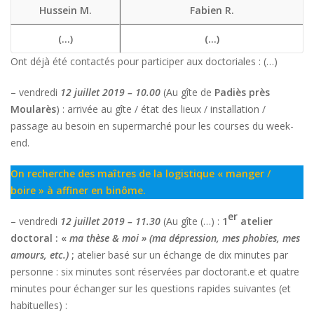
Hussein M.
Fabien R.
(…)
(…)
Ont déjà été contactés pour participer aux doctoriales : (…)
– vendredi
12 juillet 2019 – 10.00
(Au gîte de
Padiès près
Moularès
) : arrivée au gîte / état des lieux / installation /
passage au besoin en supermarché pour les courses du week-
end.
On recherche des maîtres de la logistique « manger /
boire » à affiner en binôme.
er
– vendredi
12 juillet 2019 – 11.30
(Au gîte (…) :
1
atelier
doctoral : «
ma thèse & moi » (ma dépression, mes phobies, mes
amours, etc.)
;
atelier
basé sur un échange de dix minutes par
personne : six minutes sont réservées par doctorant.e et quatre
minutes pour échanger sur les questions rapides suivantes (et
habituelles) :