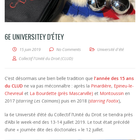
6E UNIVERSITEY D’ÉTEY
15 juin 2019
No Comments
Université d'été
Collectif l'Unité du Droit (CLUD)
C’est désormais une bien belle tradition que
l’année des 15 ans
du CLUD
ne va pas méconnaître : après la
Pinardière
,
Epineu-le-
Chevreuil
et
La Bourdette (près Mascarville)
et
Montoussin
en
2017 (
starring Les Caïmans
) puis en 2018 (
starring Footix
),
la 6e Université d’été du Collectif l’Unité du Droit se tiendra près
d’Albi le week-end des 13-14 juillet 2019. Le tout était précédé
d’une « journée dite des doctoriales » le 12 juillet.