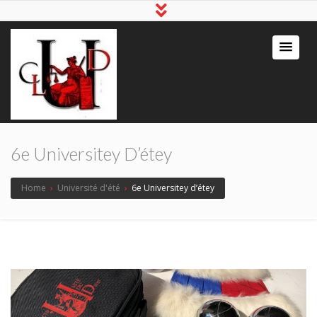
6e Universitey D’étey
Home
›
Université d'été
›
6e Universitey d’étey