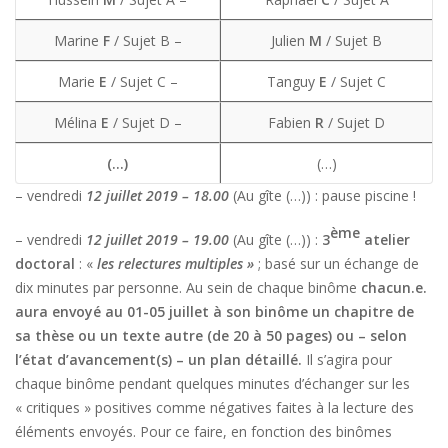
Marine
F
/ Sujet B –
Julien
M
/ Sujet B
Marie
E
/ Sujet C –
Tanguy
E
/ Sujet C
Mélina
E
/ Sujet D –
Fabien
R
/ Sujet D
(…)
(…)
– vendredi
12 juillet 2019 – 18.00
(Au gîte (…)) : pause piscine !
ème
– vendredi
12 juillet 2019 – 19.00
(Au gîte (…)) :
3
atelier
doctoral
: «
les relectures multiples »
; basé sur un échange de
dix minutes par personne. Au sein de chaque binôme
chacun.e.
aura envoyé au 01-05 juillet à son binôme un chapitre de
sa thèse ou un texte autre (de 20 à 50 pages) ou – selon
l’état d’avancement(s) – un plan détaillé.
Il s’agira pour
chaque binôme pendant quelques minutes d’échanger sur les
« critiques » positives comme négatives faites à la lecture des
éléments envoyés. Pour ce faire, en fonction des binômes