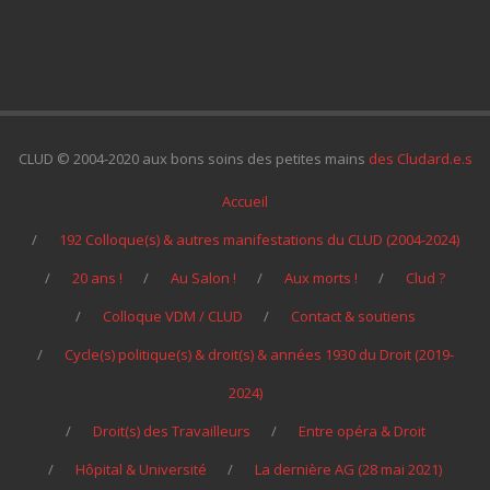
CLUD © 2004-2020 aux bons soins des petites mains
des Cludard.e.s
Accueil
192 Colloque(s) & autres manifestations du CLUD (2004-2024)
20 ans !
Au Salon !
Aux morts !
Clud ?
Colloque VDM / CLUD
Contact & soutiens
Cycle(s) politique(s) & droit(s) & années 1930 du Droit (2019-
2024)
Droit(s) des Travailleurs
Entre opéra & Droit
Hôpital & Université
La dernière AG (28 mai 2021)