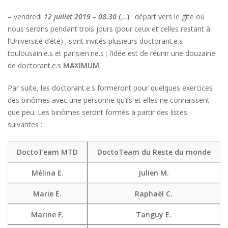
– vendredi
12 juillet 2019 – 08.30
(…)
: départ vers le gîte où
nous serons pendant trois jours (pour ceux et celles restant à
l’Université d’été) ; sont invités plusieurs doctorant.e.s
toulousain.e.s et parisien.ne.s ; l’idée est de réunir une douzaine
de doctorant.e.s
MAXIMUM
.
Par suite, les doctorant.e.s formeront pour quelques exercices
des binômes avec une personne qu’ils et elles ne connaissent
que peu. Les binômes seront formés à partir des listes
suivantes :
DoctoTeam MTD
DoctoTeam du Reste du monde
Mélina E.
Julien M.
Marie E.
Raphaël C.
Marine F.
Tanguy E.