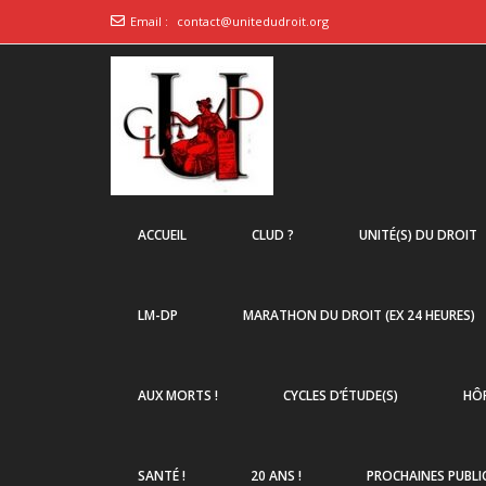
Email :
contact@unitedudroit.org
ACCUEIL
CLUD ?
UNITÉ(S) DU DROIT
LM-DP
MARATHON DU DROIT (EX 24 HEURES)
AUX MORTS !
CYCLES D’ÉTUDE(S)
HÔP
SANTÉ !
20 ANS !
PROCHAINES PUBLI