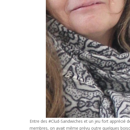
Entre des #Clud-Sandwiches et un jeu fort apprécié d
membres, on avait même prévu outre quelques boisons