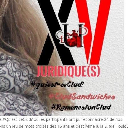
e #Quiest-ceClud? où les participants ont pu reconnaître 24 de nos
 un jeu de mots croisés des 15 ans et c’est Mme Julia S. (de Toulo