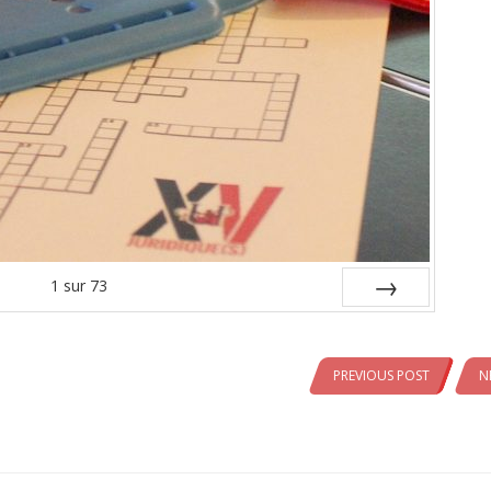
1
sur
73
Aprey !
PREVIOUS POST
N