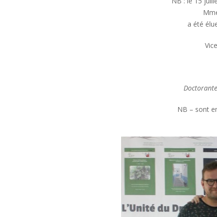
NB : le 15 jui
Mme
a été élu
Vice
Doctorante
NB – sont en