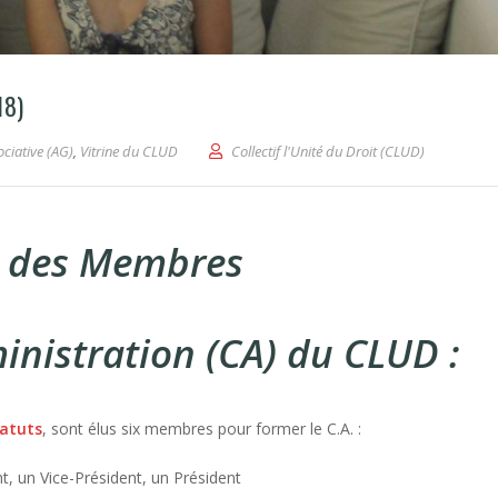
18)
ociative (AG)
,
Vitrine du CLUD
Collectif l'Unité du Droit (CLUD)
e des Membres
inistration (CA) du CLUD :
tatuts
, sont élus six membres pour former le C.A. :
t, un Vice-Président, un Président