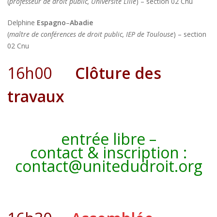
(
professeur de droit public, Université Lille
) – section 02 Cnu
Delphine
Espagno
–
Abadie
(
maître de conférences de droit public, IEP de Toulouse
) – section
02 Cnu
16h00
Clôture des
travaux
entrée libre –
contact & inscription :
contact@unitedudroit.org