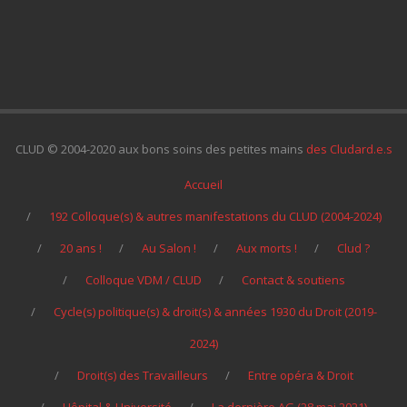
CLUD © 2004-2020 aux bons soins des petites mains
des Cludard.e.s
Accueil
192 Colloque(s) & autres manifestations du CLUD (2004-2024)
20 ans !
Au Salon !
Aux morts !
Clud ?
Colloque VDM / CLUD
Contact & soutiens
Cycle(s) politique(s) & droit(s) & années 1930 du Droit (2019-
2024)
Droit(s) des Travailleurs
Entre opéra & Droit
Hôpital & Université
La dernière AG (28 mai 2021)