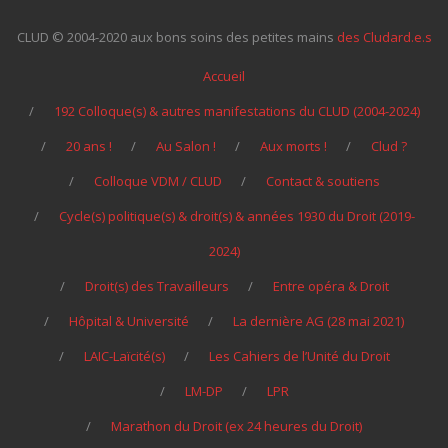
CLUD © 2004-2020 aux bons soins des petites mains
des Cludard.e.s
Accueil
192 Colloque(s) & autres manifestations du CLUD (2004-2024)
20 ans !
Au Salon !
Aux morts !
Clud ?
Colloque VDM / CLUD
Contact & soutiens
Cycle(s) politique(s) & droit(s) & années 1930 du Droit (2019-
2024)
Droit(s) des Travailleurs
Entre opéra & Droit
Hôpital & Université
La dernière AG (28 mai 2021)
LAIC-Laïcité(s)
Les Cahiers de l’Unité du Droit
LM-DP
LPR
Marathon du Droit (ex 24 heures du Droit)