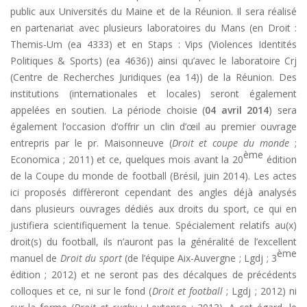
public aux Universités du Maine et de la Réunion. Il sera réalisé
en partenariat avec plusieurs laboratoires du Mans (en Droit :
Themis-Um (ea 4333) et en Staps : Vips (Violences Identités
Politiques & Sports) (ea 4636)) ainsi qu’avec le laboratoire Crj
(Centre de Recherches Juridiques (ea 14)) de la Réunion. Des
institutions (internationales et locales) seront également
appelées en soutien. La période choisie (
04 avril 2014
) sera
également l’occasion d’offrir un clin d’œil au premier ouvrage
entrepris par le pr. Maisonneuve (
Droit et coupe du monde
;
ème
Economica ; 2011) et ce, quelques mois avant la 20
édition
de la Coupe du monde de football (Brésil, juin 2014). Les actes
ici proposés diffèreront cependant des angles déjà analysés
dans plusieurs ouvrages dédiés aux droits du sport, ce qui en
justifiera scientifiquement la tenue. Spécialement relatifs au(x)
droit(s) du football, ils n’auront pas la généralité de l’excellent
ème
manuel de
Droit du sport
(de l’équipe Aix-Auvergne ; Lgdj ; 3
édition ; 2012) et ne seront pas des décalques de précédents
colloques et ce, ni sur le fond (
Droit et football
; Lgdj ; 2012) ni