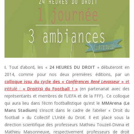
I.
Tout d’abord, les «
24 HEURES DU DROIT
» débuteront en
2014, comme pour nos deux premières éditions, par un
colloque issu du cycle des «
Conférences René Levasseur
»
et
intitulé :
« Droit(s) du Football ! »
(en partenariat avec des
représentants et membres de l’UEFA et de la FFF). Ce colloque
qui aura lieu dans l’écrin footballistique qu’est le
MMArena (Le
Mans Stadium)
s’inscrit dans le cadre de l’atelier « Droit du
football » du Collectif L’Unité du Droit. Il est placé sous la
direction scientifique des professeurs Mathieu Touzeil-Divina et
Mathieu Maisonneuve, respectivement professeurs de droit