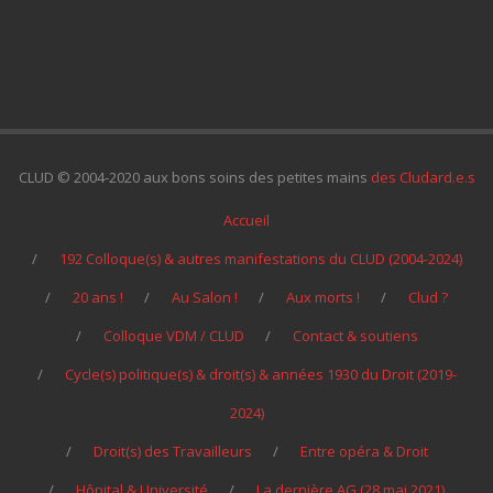
CLUD © 2004-2020 aux bons soins des petites mains
des Cludard.e.s
Accueil
192 Colloque(s) & autres manifestations du CLUD (2004-2024)
20 ans !
Au Salon !
Aux morts !
Clud ?
Colloque VDM / CLUD
Contact & soutiens
Cycle(s) politique(s) & droit(s) & années 1930 du Droit (2019-
2024)
Droit(s) des Travailleurs
Entre opéra & Droit
Hôpital & Université
La dernière AG (28 mai 2021)