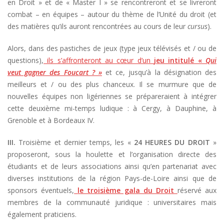
en Droit » et de « Master I » se rencontreront et se livreront
combat – en équipes – autour du thème de l’Unité du droit (et
des matières qu’ils auront rencontrées au cours de leur
cursus
).
Alors, dans des pastiches de jeux (type jeux télévisés et / ou de
questions),
ils s’affronteront au cœur d’un
jeu intitulé «
Qui
veut gagner des Foucart ? »
et ce, jusqu’à la désignation des
meilleurs et / ou des plus chanceux. Il se murmure que de
nouvelles équipes non ligériennes se prépareraient à intégrer
cette deuxième mi-temps ludique : à Cergy, à Dauphine, à
Grenoble et à Bordeaux IV.
III.
Troisième et dernier temps, les «
24 HEURES DU DROIT
»
proposeront, sous la houlette et l’organisation directe des
étudiants et de leurs associations ainsi qu’en partenariat avec
diverses institutions de la région Pays-de-Loire ainsi que de
sponsors éventuels,
le troisième gala du Droit
réservé aux
membres de la communauté juridique : universitaires mais
également praticiens.