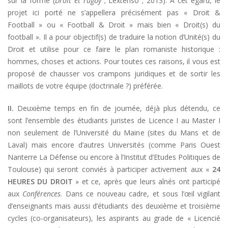
sur la forme (
Droit et rugby
; Lextenso ; 2013). A cet égard, le
projet ici porté ne s’appellera précisément pas « Droit &
Football » ou « Football & Droit » mais bien « Droit(s) du
football ». Il a pour objectif(s) de traduire la notion d’Unité(s) du
Droit et utilise pour ce faire le plan romaniste historique :
hommes, choses et actions. Pour toutes ces raisons, il vous est
proposé de chausser vos crampons juridiques et de sortir les
maillots de votre équipe (doctrinale ?) préférée.
II.
Deuxième temps en fin de journée, déjà plus détendu, ce
sont l’ensemble des étudiants juristes de Licence I au Master I
non seulement de l’Université du Maine (sites du Mans et de
Laval) mais encore d’autres Universités (comme Paris Ouest
Nanterre La Défense ou encore à l’Institut d’Etudes Politiques de
Toulouse) qui seront conviés à participer activement aux «
24
HEURES DU DROIT
» et ce, après que leurs aînés ont participé
aux
Conférences
. Dans ce nouveau cadre, et sous l’œil vigilant
d’enseignants mais aussi d’étudiants des deuxième et troisième
cycles (co-organisateurs), les aspirants au grade de « Licencié