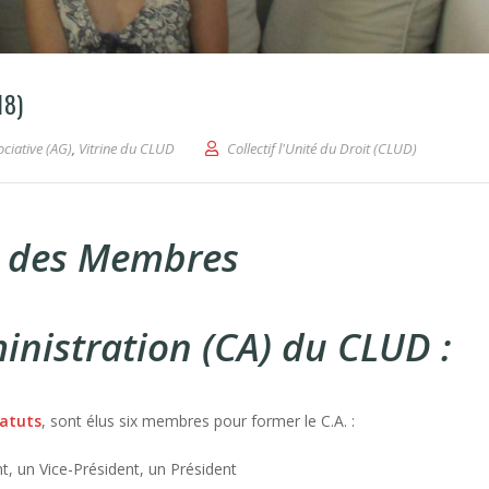
18)
ociative (AG)
,
Vitrine du CLUD
Collectif l'Unité du Droit (CLUD)
e des Membres
inistration (CA) du CLUD :
tatuts
, sont élus six membres pour former le C.A. :
t, un Vice-Président, un Président