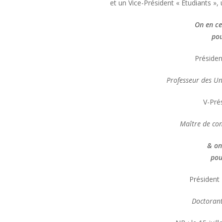
et un Vice-Président « Etudiants », 
On en ce
pou
Préside
Professeur des Uni
V-Pré
Maître de con
& on
pou
Président 
Doctorant