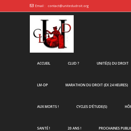
Email :
contact@unitedudroit.org
ACCUEIL
CLUD ?
UNITÉ(S) DU DROIT
LM-DP
MARATHON DU DROIT (EX 24 HEURES)
AUX MORTS !
CYCLES D’ÉTUDE(S)
HÔP
SANTÉ !
20 ANS !
PROCHAINES PUBLI