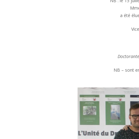
NB : le 15 jui
Mme
a été élu
Vice
Doctorante
NB – sont en