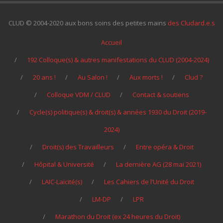
CLUD © 2004-2020 aux bons soins des petites mains
des Cludard.e.s
Accueil
192 Colloque(s) & autres manifestations du CLUD (2004-2024)
20 ans !
Au Salon !
Aux morts !
Clud ?
Colloque VDM / CLUD
Contact & soutiens
Cycle(s) politique(s) & droit(s) & années 1930 du Droit (2019-
2024)
Droit(s) des Travailleurs
Entre opéra & Droit
Hôpital & Université
La dernière AG (28 mai 2021)
LAIC-Laïcité(s)
Les Cahiers de l’Unité du Droit
LM-DP
LPR
Marathon du Droit (ex 24 heures du Droit)