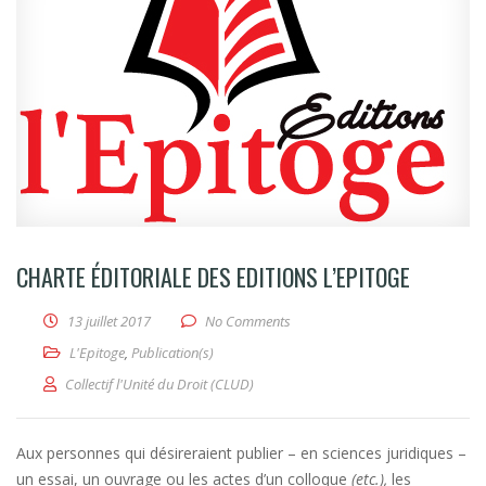
CHARTE ÉDITORIALE DES EDITIONS L’EPITOGE
13 juillet 2017
No Comments
L'Epitoge
,
Publication(s)
Collectif l'Unité du Droit (CLUD)
Aux personnes qui désireraient publier – en sciences juridiques –
un essai, un ouvrage ou les actes d’un colloque
(etc.),
les