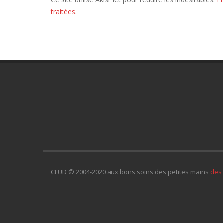
traitées
.
CLUD © 2004-2020 aux bons soins des petites mains
des 