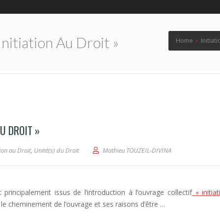
nitiation Au Droit »
Home
›
Initiat
AU DROIT »
tion au Droit
,
Unité(s) du Droit
Mathieu TOUZEIL-DIVINA
rincipalement issus de l’introduction à l’ouvrage collectif
« initia
ent le cheminement de l’ouvrage et ses raisons d’être …