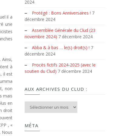
2024
Protégé : Bons Anniversaires !
7
el il a
décembre 2024
gré une
Assemblée Générale du Clud (23
icistes
novembre 2024)
7 décembre 2024
ranches
Abba & à bas … le(s) droit(s) !
7
décembre 2024
 Ainsi,
Procès fictifs 2024-2025 (avec le
ntent à
soutien du Clud)
7 décembre 2024
 il est
a summa
et, non
AUX ARCHIVES DU CLUD :
es mais
plus en
Aux archives du Clud :
n droit
souvent
EPP , «
MÉTA
». Nous