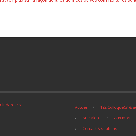
Cludard.e.s
Accueil
192 Colloque(s) & a
Au Salon !
Aux morts !
Contact & soutiens