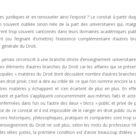
juridiques et en renouveler ainsi l’exposé ? Le constat à partir duqu
rop souvent oubliée sinon niée de la part des universitaires qui, mal
meurent trop souvent cantonnés dans leurs domaines académiques publ
tant (ou feignant d’omettre) l’existence complémentaire d’autres b
 générale du Droit.
 jamais circonscrit à une branche stricte d’enseignement universitaire.
es éléments d’autres branches du Droit car les affaires qui se prése
incipales » matières du Droit dont découlent nombre d’autres branches,
u en droit privé, c’est-à-dire au crible de ce que l’on nomme encore l
tres matières y échappent et s’en écartent de plus en plus. En eff
gissent et parfois s’appliquent concurremment aux mêmes faits et act
nfermées dans l’un ou l’autre des deux « blocs » public et privé de 
pe de ce constat et il est impossible de le ranger en droit public ou e
sions historiques, philosophiques, pratiques et comparées sont trop 
l’enseignement du Droit ne soit plus, selon les mots du professeur H
 des idées justes, la première condition est d’avoir beaucoup d’idées 