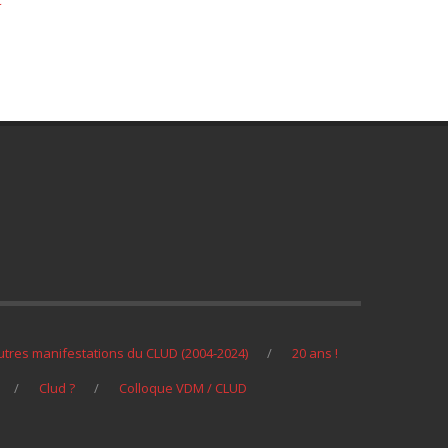
utres manifestations du CLUD (2004-2024)
20 ans !
Clud ?
Colloque VDM / CLUD