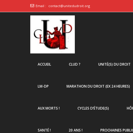
Email :
contact@unitedudroit.org
ACCUEIL
CLUD ?
UNITÉ(S) DU DROIT
LM-DP
MARATHON DU DROIT (EX 24 HEURES)
AUX MORTS !
CYCLES D’ÉTUDE(S)
HÔP
SANTÉ !
20 ANS !
PROCHAINES PUBLI