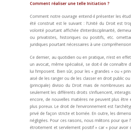
Comment réaliser une telle Initiation ?
Comment notre ouvrage entend-il présenter les études 
été construit est le suivant : l’Unité du Droit est t
volonté pourtant affichée d’interdisciplinarité, de
ou privatistes, historiques ou positifs, etc. omet
juridiques pourtant nécessaires à une compréhension
Ce dernier, au quotidien ou en pratique, n’est en effet
un avocat, même spécialisé, se doit-il de connaître d
lui l’imposent. Bien sûr, pour les « grandes » ou « pr
aisé de les ranger ou de les classer en droit public o
(principale) divisio du Droit mais de nombreuses au
seulement les différents droits s’influencent, intera
encore, de nouvelles matières ne peuvent plus être e
plus poreux. Le droit de l’environnement est l’archéty
privé de façon stricte et bornée. En outre, les dimen
négligées. Pour ces raisons, nous militons pour que 
étroitement et servilement positif » car « pour avoir