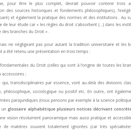
, pour être le plus complet, devrait pouvoir contenir trois a
ion des sources historiques et fondements philosophiques), l’exégè
paré) et également la pratique des normes et des institutions . Au s
 de leur étude car « les règles du droit s’absorbent (…) dans les insti
ce des branches du Droit » .
s ne négligeant pas pour autant la tradition universitaire et les 
il a été retenu une présentation en trois temps :
fondamentales du Droit (celles qui sont à l’origine de toutes les bra
 accessoires ;
»
qui, transdisciplinaires par essence, vont au-delà des divisions cla
ique, philosophique, sociologique ou positif etc. En outre, ont égalem
ées parajuridiques (nous pensons par exemple à la science politique
s un
glossaire alphabétique plusieurs notices décrivant concrè
ne vision résolument panoramique mais aussi pratique et accessibl
 de matières souvent totalement ignorées (car très spécialisée