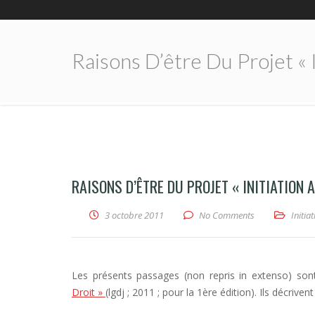
Raisons D’être Du Projet « I
RAISONS D’ÊTRE DU PROJET « INITIATION 
3 octobre 2011
No Comments
Initia
Les présents passages (non repris in extenso) sont p
Droit »
(lgdj ; 2011 ; pour la 1ère édition). Ils décriv