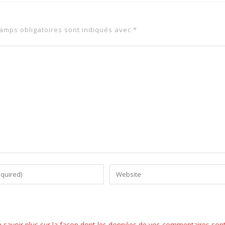
amps obligatoires sont indiqués avec
*
n savoir plus sur la façon dont les données de vos commentaires son