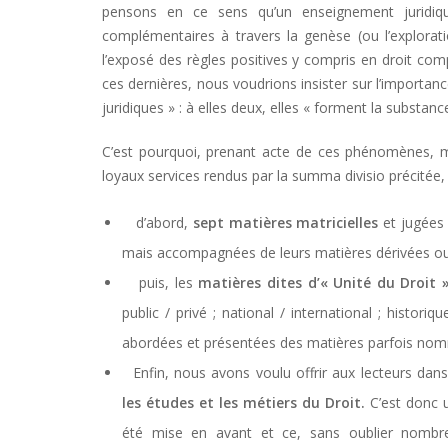
pensons en ce sens qu’un enseignement juridique
complémentaires à travers la genèse (ou l’explorat
l’exposé des règles positives y compris en droit com
ces dernières, nous voudrions insister sur l’importance
juridiques » : à elles deux, elles « forment la substan
C’est pourquoi, prenant acte de ces phénomènes, mai
loyaux services rendus par la summa divisio précitée, 
d’abord,
sept matières matricielles
et jugées 
mais accompagnées de leurs matières dérivées ou
puis, les
matières dites d’« Unité du Droit 
public / privé ; national / international ; histor
abordées et présentées des matières parfois nomm
Enfin, nous avons voulu offrir aux lecteurs dan
les études et les métiers du Droit.
C’est donc u
été mise en avant et ce, sans oublier nombre