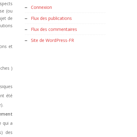
spects
Connexion
se (ou
ujet de
Flux des publications
tutions
Flux des commentaires
Site de WordPress-FR
bons et
nches )
ssiques
ent été
).
tement
e qui a
s) des