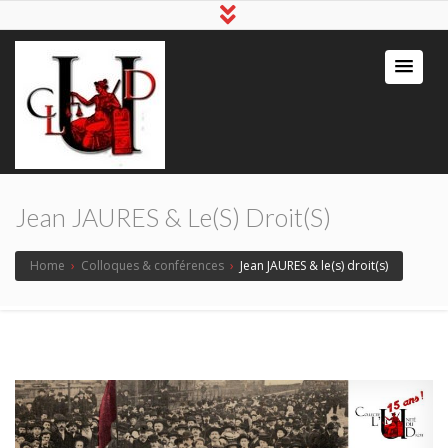
Jean JAURES & Le(s) Droit(s)
Home
›
Colloques & conférences
›
Jean JAURES & le(s) droit(s)