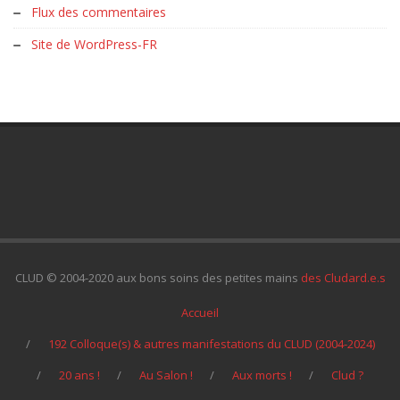
Flux des commentaires
Site de WordPress-FR
CLUD © 2004-2020 aux bons soins des petites mains
des Cludard.e.s
Accueil
192 Colloque(s) & autres manifestations du CLUD (2004-2024)
20 ans !
Au Salon !
Aux morts !
Clud ?