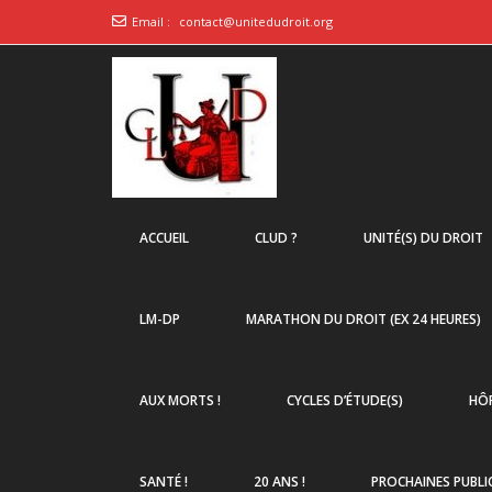
Email :
contact@unitedudroit.org
ACCUEIL
CLUD ?
UNITÉ(S) DU DROIT
LM-DP
MARATHON DU DROIT (EX 24 HEURES)
AUX MORTS !
CYCLES D’ÉTUDE(S)
HÔP
SANTÉ !
20 ANS !
PROCHAINES PUBLI