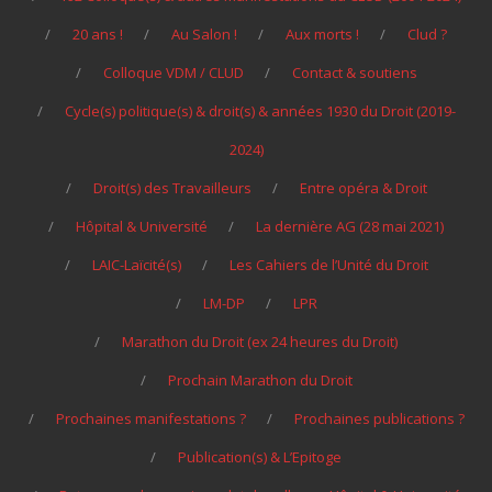
20 ans !
Au Salon !
Aux morts !
Clud ?
Colloque VDM / CLUD
Contact & soutiens
Cycle(s) politique(s) & droit(s) & années 1930 du Droit (2019-
2024)
Droit(s) des Travailleurs
Entre opéra & Droit
Hôpital & Université
La dernière AG (28 mai 2021)
LAIC-Laïcité(s)
Les Cahiers de l’Unité du Droit
LM-DP
LPR
Marathon du Droit (ex 24 heures du Droit)
Prochain Marathon du Droit
Prochaines manifestations ?
Prochaines publications ?
Publication(s) & L’Epitoge