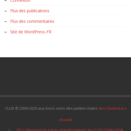
Connexion
Flux des publications
Flux des commentaires
Site de WordPress-FR
CLUD © 2004-2020 aux bons soins des petites mains
des Cludard.e.s
Accueil
192 Colloque(s) & autres manifestations du CLUD (2004-2024)