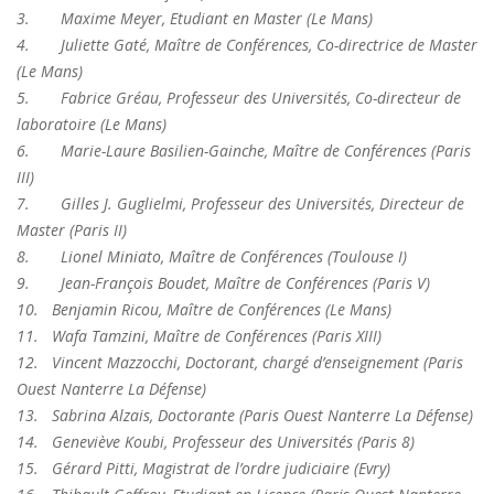
3.
Maxime Meyer, Etudiant en Master (Le Mans)
4.
Juliette Gat
é, Maître de Conférences, Co-directrice de Master
(Le Mans)
5.
Fabrice Gr
éau, Professeur des Universités, Co-directeur de
laboratoire (Le Mans)
6.
Marie-Laure Basilien-Gainche, Maître de Conférences (Paris
III)
7.
Gilles J. Guglielmi, Professeur des Universités, Directeur de
Master (Paris II)
8.
Lionel Miniato, Maître de Conférences (Toulouse I)
9.
Jean-François Boudet, Maître de Conférences (Paris V)
10.
Benjamin Ricou, Maître de Conférences (Le Mans)
11.
Wafa Tamzini, Maître de Conférences (Paris XIII)
12.
Vincent Mazzocchi, Doctorant, chargé d’enseignement (Paris
Ouest Nanterre La Défense)
13.
Sabrina Alzais, Doctorante (Paris Ouest Nanterre La Défense)
14.
Geneviève Koubi, Professeur des Universités (Paris 8)
15.
Gérard Pitti, Magistrat de l’ordre judiciaire (Evry)