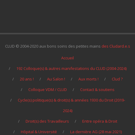
CLUD © 2004-2020 aux bons soins des petites mains
des Cludard.e.s
Accueil
192 Colloque(s) & autres manifestations du CLUD (2004-2024)
20 ans !
Au Salon !
Aux morts !
Clud ?
Colloque VDM / CLUD
Contact & soutiens
Cycle(s) politique(s) & droit(s) & années 1930 du Droit (2019-
2024)
Droit(s) des Travailleurs
Entre opéra & Droit
Hôpital & Université
La dernière AG (28 mai 2021)