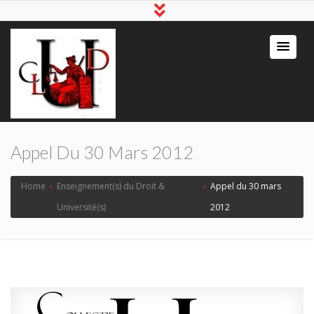
Appel Du 30 Mars 2012
Home
›
Enseignement(s) du Droit &
›
Appel du 30 mars
Université(s)
2012