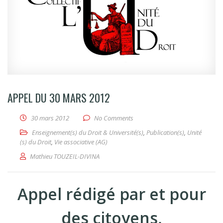
APPEL DU 30 MARS 2012
30 mars 2012
No Comments
Enseignement(s) du Droit & Université(s)
,
Publication(s)
,
Unité
(s) du Droit
,
Vie associative (AG)
Mathieu TOUZEIL-DIVINA
Appel
rédigé par et pour
des citoyens,