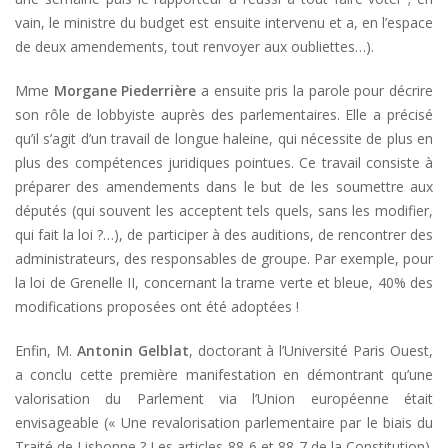
vain, le ministre du budget est ensuite intervenu et a, en l’espace
de deux amendements, tout renvoyer aux oubliettes…).
Mme
Morgane Piederrière
a ensuite pris la parole pour décrire
son rôle de lobbyiste auprès des parlementaires. Elle a précisé
qu’il s’agit d’un travail de longue haleine, qui nécessite de plus en
plus des compétences juridiques pointues. Ce travail consiste à
préparer des amendements dans le but de les soumettre aux
députés (qui souvent les acceptent tels quels, sans les modifier,
qui fait la loi ?…), de participer à des auditions, de rencontrer des
administrateurs, des responsables de groupe. Par exemple, pour
la loi de Grenelle II, concernant la trame verte et bleue, 40% des
modifications proposées ont été adoptées !
Enfin, M.
Antonin Gelblat
, doctorant à l’Université Paris Ouest,
a conclu cette première manifestation en démontrant qu’une
valorisation du Parlement via l’Union européenne était
envisageable (« Une revalorisation parlementaire par le biais du
Traité de Lisbonne ? Les articles 88-6 et 88-7 de la Constitution).