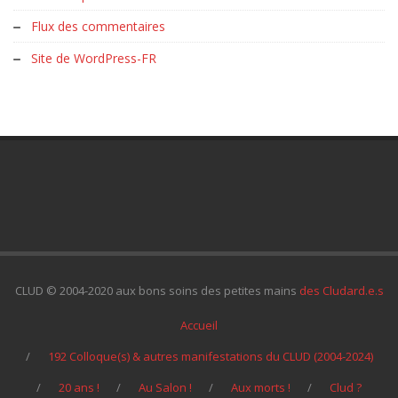
Flux des commentaires
Site de WordPress-FR
CLUD © 2004-2020 aux bons soins des petites mains
des Cludard.e.s
Accueil
192 Colloque(s) & autres manifestations du CLUD (2004-2024)
20 ans !
Au Salon !
Aux morts !
Clud ?