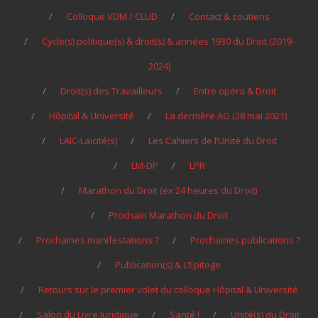
Colloque VDM / CLUD
Contact & soutiens
Cycle(s) politique(s) & droit(s) & années 1930 du Droit (2019-
2024)
Droit(s) des Travailleurs
Entre opéra & Droit
Hôpital & Université
La dernière AG (28 mai 2021)
LAIC-Laïcité(s)
Les Cahiers de l’Unité du Droit
LM-DP
LPR
Marathon du Droit (ex 24 heures du Droit)
Prochain Marathon du Droit
Prochaines manifestations ?
Prochaines publications ?
Publication(s) & L’Epitoge
Retours sur le premier volet du colloque Hôpital & Université
Salon du Livre Juridique
Santé !
Unité(s) du Droit