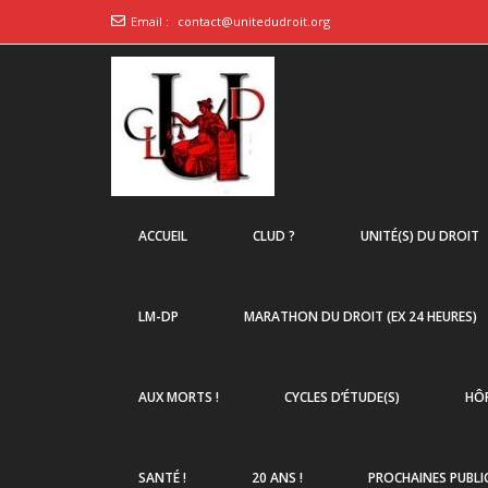
Email :
contact@unitedudroit.org
ACCUEIL
CLUD ?
UNITÉ(S) DU DROIT
LM-DP
MARATHON DU DROIT (EX 24 HEURES)
AUX MORTS !
CYCLES D’ÉTUDE(S)
HÔP
SANTÉ !
20 ANS !
PROCHAINES PUBLI