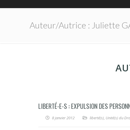
Auteur/autrice :
Juliette 
AU
LIBERTÉ-E-S : EXPULSION DES PERSON
8 janvier 2012
liberté(s)
,
Unité(s) du Dro