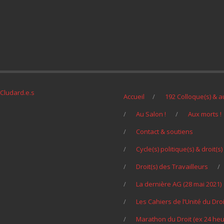
Cludard.e.s
Accueil
192 Colloque(s) & a
Au Salon !
Aux morts !
Contact & soutiens
Cycle(s) politique(s) & droit(
Droit(s) des Travailleurs
La dernière AG (28 mai 2021)
Les Cahiers de l’Unité du Droi
Marathon du Droit (ex 24 heu