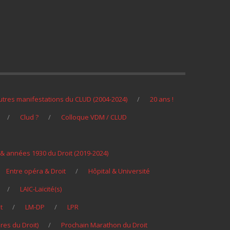
utres manifestations du CLUD (2004-2024)
20 ans !
Clud ?
Colloque VDM / CLUD
s) & années 1930 du Droit (2019-2024)
Entre opéra & Droit
Hôpital & Université
LAIC-Laïcité(s)
t
LM-DP
LPR
res du Droit)
Prochain Marathon du Droit