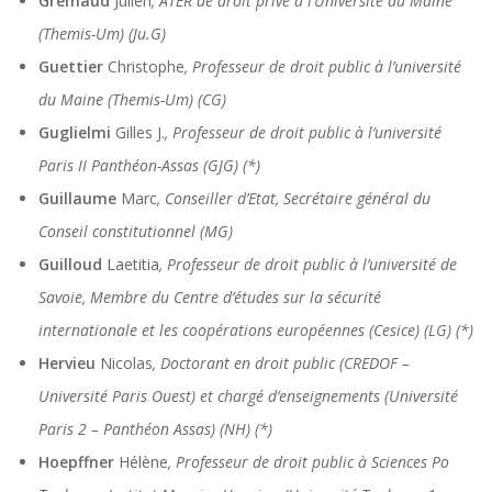
Gremaud
Julien
, ATER de droit privé à l’Université du Maine
(Themis-Um) (Ju.G)
Guettier
Christophe
, Professeur de droit public à l’université
du Maine (Themis-Um) (CG)
Guglielmi
Gilles J.
, Professeur de droit public à l’université
Paris II Panthéon-Assas (GJG) (*)
Guillaume
Marc
, Conseiller d’Etat, Secrétaire général du
Conseil constitutionnel (MG)
Guilloud
Laetitia
, Professeur de droit public à l’université de
Savoie, Membre du Centre d’études sur la sécurité
internationale et les coopérations européennes (Cesice) (LG) (*)
Hervieu
Nicolas
, Doctorant en droit public (CREDOF –
Université Paris Ouest) et chargé d’enseignements (Université
Paris 2 – Panthéon Assas) (NH) (*)
Hoepffner
Hélène
, Professeur de droit public à Sciences Po