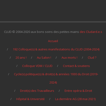
CLUD © 2004-2020 aux bons soins des petites mains
des Cludard.e.s
Accueil
192 Colloque(s) & autres manifestations du CLUD (2004-2024)
20 ans !
Au Salon !
Aux morts !
Clud ?
Colloque VDM / CLUD
Contact & soutiens
Cycle(s) politique(s) & droit(s) & années 1930 du Droit (2019-
2024)
Droit(s) des Travailleurs
Entre opéra & Droit
Hôpital & Université
La dernière AG (28 mai 2021)