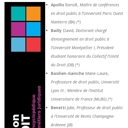
Apollis
Benoît,
Maître de conférences
en droit public à l’Université Paris Ouest
Nanterre (BA) (*)
Bailly
David,
Doctorant chargé
d’enseignement en droit public à
l’Université Montpellier I, Président
étudiant honoraire du Collectif l’Unité
du Droit (DB) (*)
Basilien-Gainche
Marie-Laure,
Professeure de droit public, Université
Lyon III ; Membre de l’Institut
Universitaire de France (MLBG) (*)
Benetti
Julie,
Professeur de droit public
à l’Université de Reims Champagne-
Ardenne (JB)