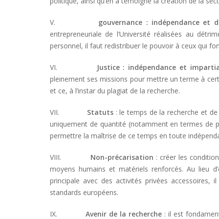
politique, ainsi qu’en a témoigné la création de la se
V.
gouvernance : indépendance et d
entrepreneuriale de l’Université réalisées au dét
personnel, il faut redistribuer le pouvoir à ceux qui font
VI.
Justice : indépendance et impartia
pleinement ses missions pour mettre un terme à cer
et ce, à l’instar du plagiat de la recherche.
VII.
Statuts
: le temps de la recherche et de
uniquement de quantité (notamment en termes de pub
permettre la maîtrise de ce temps en toute indépend
VIII.
Non-précarisation
: créer les conditio
moyens humains et matériels renforcés. Au lieu d’
principale avec des activités privées accessoires, i
standards européens.
IX.
Avenir de la recherche
: il est fondamen