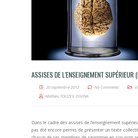
ASSISES DE L’ENSEIGNEMENT SUPÉRIEUR (
20 septembre 2012
No Comments
E
Mathieu TOUZEIL-DIVINA
Dans le cadre des assises de l’enseignement supérieur, 
pas été encore permis de présenter un texte collecti
chacun de ses membres de s’exprimer en son nom propr