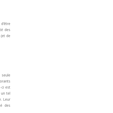
 d’être
ité des
 (et de
e seule
torants
-ci est
 un tel
e. Leur
té des