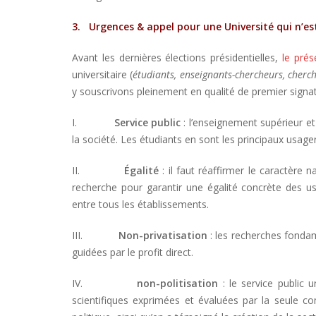
3.
Urgences & appel pour une Université qui n’es
Avant les dernières élections présidentielles,
le pré
universitaire (
étudiants, enseignants-chercheurs, cherc
y souscrivons pleinement en qualité de premier signat
I.
Service public
: l’enseignement supérieur et 
la société. Les étudiants en sont les principaux usager
II.
Égalité
: il faut réaffirmer le caractère n
recherche pour garantir une égalité concrète des u
entre tous les établissements.
III.
Non-privatisation
: les recherches fondam
guidées par le profit direct.
IV.
non-politisation
: le service public u
scientifiques exprimées et évaluées par la seule 