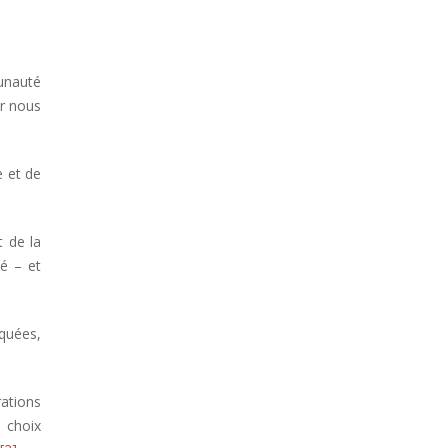
unauté
ar nous
e et de
t de la
é – et
iquées,
rations
 choix