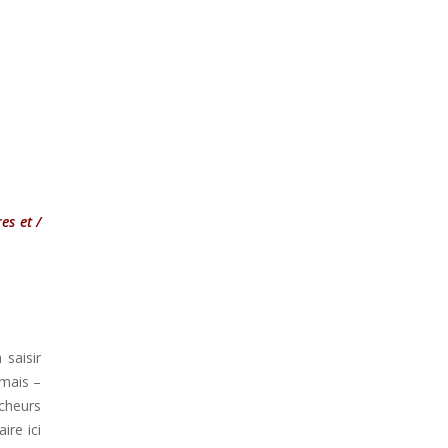
es et /
 saisir
 mais –
cheurs
ire ici