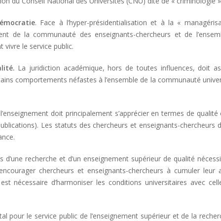
ction du Conseil National des Universités (CNU) dite de « criminologie »
émocratie
. Face à l’hyper-présidentialisation et à la « managéris
riment de la communauté des enseignants-chercheurs et de l’ensem
 vivre le service public.
lité.
La juridiction académique, hors de toutes influences, doit a
tains comportements néfastes à l’ensemble de la communauté univers
 l’enseignement doit principalement s’apprécier en termes de qualité
lications). Les statuts des chercheurs et enseignants-chercheurs d
ance.
ns d’une recherche et d’un enseignement supérieur de qualité nécess
encourager chercheurs et enseignants-chercheurs à cumuler leur ac
l est nécessaire d’harmoniser les conditions universitaires avec cel
tal pour le service public de l’enseignement supérieur et de la reche