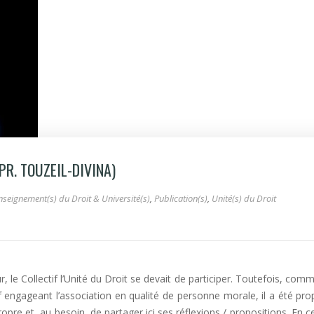
PR. TOUZEIL-DIVINA)
nseignement(s) du Droit & Université(s)
,
Publication(s)
,
Unité(s) du Droit
le Collectif l’Unité du Droit se devait de participer. Toutefois, comme
f engageant l’association en qualité de personne morale, il a été pr
e et, au besoin, de partager ici ses réflexions / propositions. En c