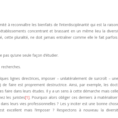
té à reconnaître les bienfaits de l’interdisciplinarité qui est la raison
; établissements concentrant et brassant en un même lieu la divers
 cette pluralité, ne doit jamais entraîner comme elle le fait parfois
ste pas qu’une seule façon d’étudier.
s recherches.
ques lignes directrices, imposer – unilatéralement de surcroît – un
) de faire est proprement destructrice. Ainsi, par exemple, les doc
les faire dans leurs études. Il y a un sens à cette démarche mais celle
z les juristes
[1]
. Pourquoi alors obliger ces derniers à matérialiser
dans leurs vies professionnelles ? Les y inciter est une bonne chos
est excellent mais l’imposer ? Respectons à nouveau la diversi