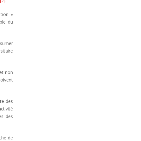
[2]
.
ation »
ble du
ssumer
itaire
 et non
oivent
ite des
tivité
les des
rche de