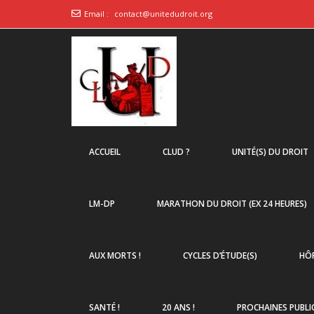
Email :
contact@unitedudroit.org
ACCUEIL
CLUD ?
UNITÉ(S) DU DROIT
LM-DP
MARATHON DU DROIT (EX 24 HEURES)
AUX MORTS !
CYCLES D’ÉTUDE(S)
HÔP
SANTÉ !
20 ANS !
PROCHAINES PUBLI