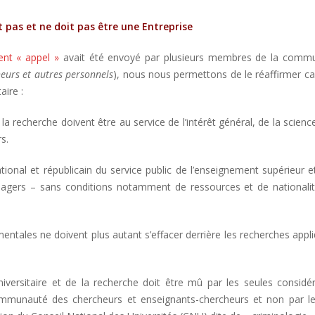
t pas et ne doit pas être une Entreprise
sent « appel »
avait été envoyé par plusieurs membres de la comm
heurs et autres personnels
), nous nous permettons de le réaffirmer c
aire :
la recherche doivent être au service de l’intérêt général, de la scienc
s.
ational et républicain du service public de l’enseignement supérieur e
sagers – sans conditions notamment de ressources et de nationalit
entales ne doivent plus autant s’effacer derrière les recherches appl
niversitaire et de la recherche doit être mû par les seules considé
communauté des chercheurs et enseignants-chercheurs et non par le