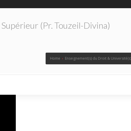
Supérieur (pr. Touzeil-Divina)
Home
›
Enseignement(s) du Droit & Université(s