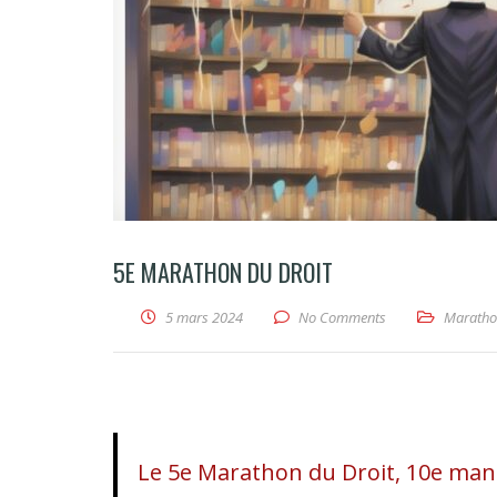
5E MARATHON DU DROIT
5 mars 2024
No Comments
Maratho
Le 5e Marathon du Droit, 10e mani