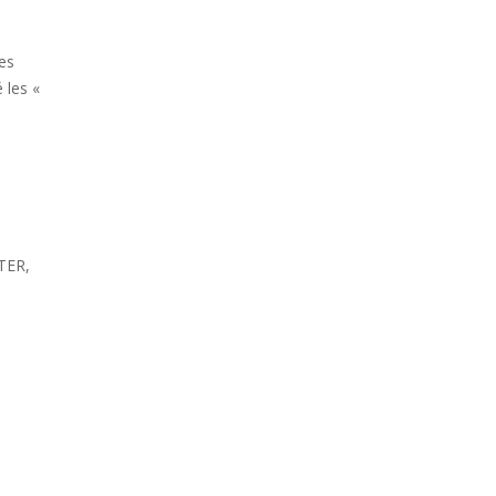
es
 les «
TER,