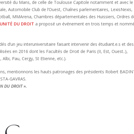
versité du Mans, de celle de Toulouse Capitole notamment et avec le
ale, Automobile Club de l’Ouest, Chaînes parlementaires, LexisNexis,
otball, MMArena, Chambres départementales des Huissiers, Ordres d
L’UNITÉ DU DROIT
a proposé un événement en trois temps et nommé
s d’un jeu interuniversitaire faisant intervenir des étudiant.e.s et des
isées en 2016 dont les Facultés de Droit de Paris (II, Est, Ouest..),
lbi, Pau, Cergy, St Etienne, etc.).
tions, mentionnons les hauts patronages des présidents Robert BADIN
COSTA-GAVRAS.
ON DU DROIT ».