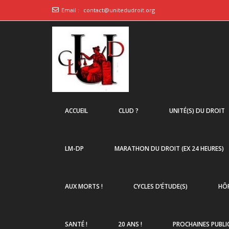
Email :
contact@unitedudroit.org
ACCUEIL
CLUD ?
UNITÉ(S) DU DROIT
LM-DP
MARATHON DU DROIT (EX 24 HEURES)
AUX MORTS !
CYCLES D’ÉTUDE(S)
HÔP
SANTÉ !
20 ANS !
PROCHAINES PUBLI