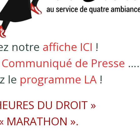
ez notre
affiche ICI
!
e
Communiqué de Presse
….
z le
programme LA
!
HEURES DU DROIT »
 « MARATHON ».