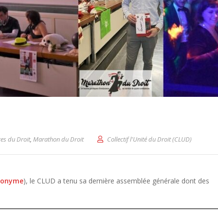
es du Droit
,
Marathon du Droit
Collectif l'Unité du Droit (CLUD)
éponyme
), le CLUD a tenu sa dernière assemblée générale dont des