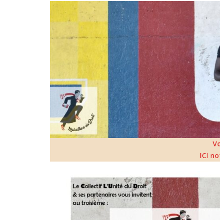
V
ICI n