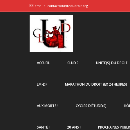
Email :
contact@unitedudroit.org
ACCUEIL
CLUD ?
UNITÉ(S) DU DROIT
LM-DP
MARATHON DU DROIT (EX 24 HEURES)
AUX MORTS !
CYCLES D’ÉTUDE(S)
HÔP
SANTÉ !
20 ANS !
PROCHAINES PUBLI