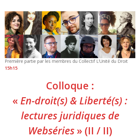
Première partie par les membres du Collectif L’Unité du Droit
15h15
Colloque :
«
En-droit(s) & Liberté(s) :
lectures juridiques de
Webséries
» (II / II)