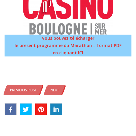
Vous pouvez télécharger
le présent programme du Marathon – format PDF
en cliquant ICI
PREVIOUS POST
NEXT