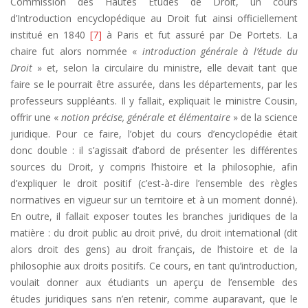
Commission des Hautes Etudes de Droit, un cours
d’Introduction encyclopédique au Droit fut ainsi officiellement
institué en 1840
[7]
à Paris et fut assuré par De Portets. La
chaire fut alors nommée «
introduction générale à l’étude du
Droit
» et, selon la circulaire du ministre, elle devait tant que
faire se le pourrait être assurée, dans les départements, par les
professeurs suppléants. Il y fallait, expliquait le ministre Cousin,
offrir une «
notion précise, générale et élémentaire
» de la science
juridique. Pour ce faire, l’objet du cours d’encyclopédie était
donc double : il s’agissait d’abord de présenter les différentes
sources du Droit, y compris l’histoire et la philosophie, afin
d’expliquer le droit positif (c’est-à-dire l’ensemble des règles
normatives en vigueur sur un territoire et à un moment donné).
En outre, il fallait exposer toutes les branches juridiques de la
matière : du droit public au droit privé, du droit international (dit
alors droit des gens) au droit français, de l’histoire et de la
philosophie aux droits positifs. Ce cours, en tant qu’introduction,
voulait donner aux étudiants un aperçu de l’ensemble des
études juridiques sans n’en retenir, comme auparavant, que le