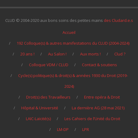
CLUD © 2004-2020 aux bons soins des petites mains
des Cludard.e.s
Accueil
192 Colloque(s) & autres manifestations du CLUD (2004-2024)
20 ans !
Au Salon !
Aux morts !
Clud ?
Colloque VDM / CLUD
Contact & soutiens
Cycle(s) politique(s) & droit(s) & années 1930 du Droit (2019-
2024)
Droit(s) des Travailleurs
Entre opéra & Droit
Hôpital & Université
La dernière AG (28 mai 2021)
LAIC-Laïcité(s)
Les Cahiers de l’Unité du Droit
LM-DP
LPR