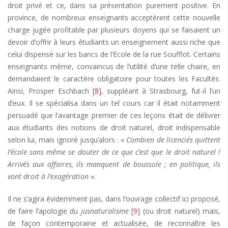
droit privé et ce, dans sa présentation purement positive. En
province, de nombreux enseignants acceptèrent cette nouvelle
charge jugée profitable par plusieurs doyens qui se faisaient un
devoir d’offrir à leurs étudiants un enseignement aussi riche que
celui dispensé sur les bancs de l’Ecole de la rue Soufflot. Certains
enseignants même, convaincus de l’utilité d’une telle chaire, en
demandaient le caractère obligatoire pour toutes les Facultés.
Ainsi, Prosper Eschbach
[8]
, suppléant à Strasbourg, fut-il l’un
d’eux. Il se spécialisa dans un tel cours car il était notamment
persuadé que l’avantage premier de ces leçons était de délivrer
aux étudiants des notions de droit naturel, droit indispensable
selon lui, mais ignoré jusqu’alors : «
Combien de licenciés quittent
l’école sans même se douter de ce que c’est que le droit naturel !
Arrivés aux affaires, ils manquent de boussole ; en politique, ils
vont droit à l’exagération
».
Il ne s’agira évidemment pas, dans l’ouvrage collectif ici proposé,
de faire l’apologie du
jusnaturalisme
[9]
(ou droit naturel) mais,
de façon contemporaine et actualisée, de reconnaître les