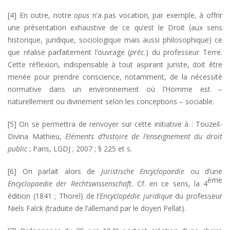
[4] En outre, notre
opus
n’a pas vocation, par exemple, à offrir
une présentation exhaustive de ce qu’est le Droit (aux sens
historique, juridique, sociologique mais aussi philosophique) ce
que réalise parfaitement l’ouvrage (
préc.
) du professeur Terre.
Cette réflexion, indispensable à tout aspirant juriste, doit être
menée pour prendre conscience, notamment, de la nécessité
normative dans un environnement où l’Homme est –
naturellement ou divinement selon les conceptions – sociable.
[5] On se permettra de renvoyer sur cette initiative à : Touzeil-
Divina Mathieu,
Eléments d’histoire de l’enseignement du droit
public
; Paris, LGDJ ; 2007 ; § 225 et s.
[6] On parlait alors de
Juristische Encyclopaedie
ou d’une
ème
Encyclopaedie der Rechtswissenschaft.
Cf. en ce sens, la 4
édition (1841 ; Thorel) de l’
Encyclopédie juridique
du professeur
Niels Falck (traduite de l’allemand par le doyen Pellat).