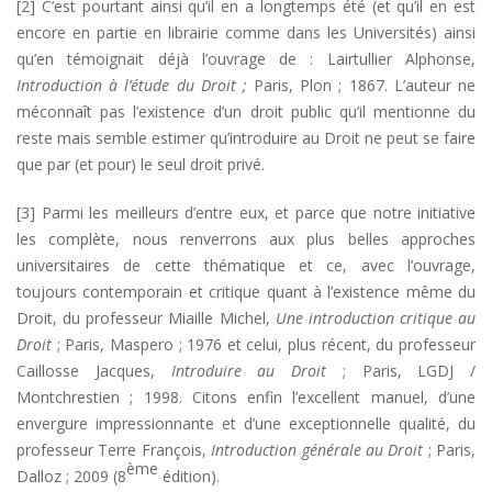
[2] C’est pourtant ainsi qu’il en a longtemps été (et qu’il en est
encore en partie en librairie comme dans les Universités) ainsi
qu’en témoignait déjà l’ouvrage de : Lairtullier Alphonse,
Introduction à l’étude du Droit ;
Paris, Plon ; 1867. L’auteur ne
méconnaît pas l’existence d’un droit public qu’il mentionne du
reste mais semble estimer qu’introduire au Droit ne peut se faire
que par (et pour) le seul droit privé.
[3] Parmi les meilleurs d’entre eux, et parce que notre initiative
les complète, nous renverrons aux plus belles approches
universitaires de cette thématique et ce, avec l’ouvrage,
toujours contemporain et critique quant à l’existence même du
Droit, du professeur Miaille Michel,
Une introduction critique au
Droit
; Paris, Maspero ; 1976 et celui, plus récent, du professeur
Caillosse Jacques,
Introduire au Droit
; Paris, LGDJ /
Montchrestien ; 1998. Citons enfin l’excellent manuel, d’une
envergure impressionnante et d’une exceptionnelle qualité, du
professeur Terre François,
Introduction générale au Droit
; Paris,
ème
Dalloz ; 2009 (8
édition).