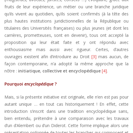
fruits de leur expérience, un métier ou une branche juridique
qu’ils vivent au quotidien, qu’ils soient confirmés (à la tête des
plus hautes institutions juridictionnelles de la République ou
titulaires des Universités françaises) ou plus jeunes (et dont les
carrières, prometteuses, sont en devenir), tous ont accepté la
proposition qui leur était faite et y ont répondu avec
enthousiasme mais aussi avec rigueur. Certes, d’autres
ouvrages existent afin d’introduire au Droit
[3]
mais aucun, de
façon contemporaine, n’a adopté la même approche que la
nôtre :
initiatique
,
collective et encyclopédique
[4]
.
Pourquoi
encyclopédique
?
Mais, si la présente initiative est originale, elle n’en est pas pour
autant unique … en tout cas historiquement ! En effet, cette
introduction s’inscrit dans une tradition encyclopédique sans,
bien entendu, prétendre à une comparaison avec les travaux
d’un d’Alembert ou d’un Diderot. Cette forme implique alors une
présentation ordonnée de toutes les branches qui composent et