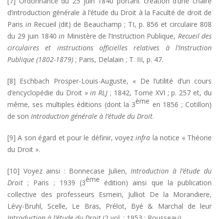
[7] Ordonnance du 25 juin 1840 portant création d’une chaire
d’introduction générale à l’étude du Droit à la Faculté de droit de
Paris
in
Recueil (dit) de Beauchamp ; TI, p. 856 et circulaire 808
du 29 juin 1840
in
Ministère de l’Instruction Publique,
Recueil des
circulaires et instructions officielles relatives à l’Instruction
Publique (1802-1879)
; Paris, Delalain ; T. III, p. 47.
[8] Eschbach Prosper-Louis-Auguste, « De l’utilité d’un cours
d’encyclopédie du Droit »
in RLJ
; 1842, Tome XVI ; p. 257 et, du
ème
même, ses multiples éditions (dont la 3
en 1856 ; Cotillon)
de son
Introduction générale à l’étude du Droit
.
[9] A son égard et pour le définir, voyez
infra
la notice « Théorie
du Droit ».
[10] Voyez ainsi : Bonnecase Julien,
Introduction à l’étude du
ème
Droit
; Paris ; 1939 (3
édition) ainsi que la publication
collective des professeurs Esmein, Julliot De la Morandiere,
Lévy-Bruhl, Scelle, Le Bras, Prélot, Byé & Marchal de leur
Introduction à l’étude du Droit
(2 vol. ; 1953 ; Rousseau).