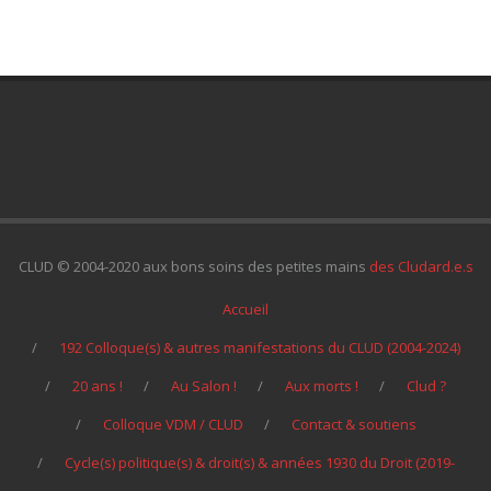
CLUD © 2004-2020 aux bons soins des petites mains
des Cludard.e.s
Accueil
192 Colloque(s) & autres manifestations du CLUD (2004-2024)
20 ans !
Au Salon !
Aux morts !
Clud ?
Colloque VDM / CLUD
Contact & soutiens
Cycle(s) politique(s) & droit(s) & années 1930 du Droit (2019-