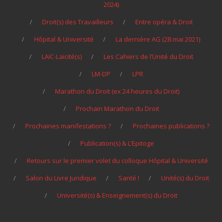
2024)
Droit(s) des Travailleurs
Entre opéra & Droit
Hôpital & Université
La dernière AG (28 mai 2021)
LAIC-Laïcité(s)
Les Cahiers de l’Unité du Droit
LM-DP
LPR
Marathon du Droit (ex 24 heures du Droit)
Prochain Marathon du Droit
Prochaines manifestations ?
Prochaines publications ?
Publication(s) & L’Epitoge
Retours sur le premier volet du colloque Hôpital & Université
Salon du Livre Juridique
Santé !
Unité(s) du Droit
Université(s) & Enseignement(s) du Droit